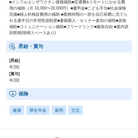
■インフルエンザワクチン接種補助■交通費&リモートにかかる費
用の補助（月 10,000〜20,000円）■慶弔金■こども手当■社会保険
完備■婦人科検診費用の補助 ■業務時間の一部を自己研鑽に充てら
れる週半日の学習投資制度■書籍購入・セミナー参加の補助■資格
補助■コミュニケーション補助■フリードリンク■服装自由 ■屋内原
則禁煙(喫煙スペースあり)
昇給・賞与
[昇給]
年2回
[賞与]
年2回
保険
健康
厚生年金
雇用
労災