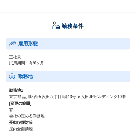
既存のプロダクトマネジメントメンバーと一緒に行います。
経営が作成した事業戦略を元にプロダクトの戦略を立案し、経営
陣とディスカッションしながら戦略を詰めて実行するポジション
です。
勤務条件
UI/UX、アーキテクチャ、技術的負債、開発リソース、ビジネスモ
デル、事業戦略、アナリティクス等、いずれかの自身の得意とす
る分野を中心に、各ステークホルダーとコミュニケーションをと
雇用形態
りながら戦略を作り実行まで行います。
正社員
～福利厚生と認定取得～
試用期間：有/6ヶ月
■交通費&リモートにかかる費用の補助（月 10,000〜20,000円）
勤務地
■慶弔金（例：出産・育児サポート金 300,000円）
勤務地1
■子ども手当
東京都 品川区西五反田八丁目4番13号 五反田JPビルディング10階
[変更の範囲]
■社会保険完備
有
会社の定める勤務地
■生成AIサービス有料プランの利用
受動喫煙対策
屋内全面禁煙
■書籍購入・セミナー参加の補助