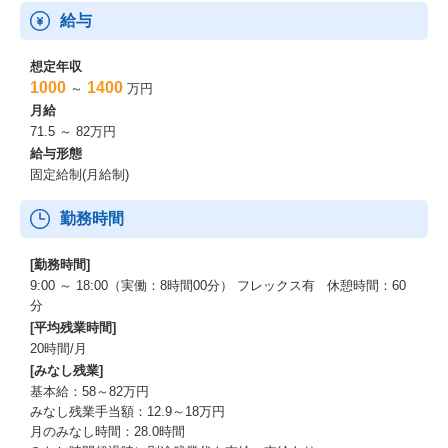
給与
■資格取得補助
■オライリー学習プラットフォーム（プロダクト開発部）
想定年収
1000
1400
～
万円
■コミュニケーション補助
月給
71.5 ～ 82万円
■Office Journey補助
給与形態
-東京⇔宮崎間の交通費・宿泊費（最大2泊）を補助
固定給制(月給制)
■クラブ活動補助
勤務時間
■おごり自販機
-セキュリティカードを2人同時にタッチするとドリンクが無料
[勤務時間]
9:00 ～ 18:00（実働：8時間00分） フレックス有 休憩時間：60
■cotree（オンラインカウンセリングサービス）
分
-臨床心理士・公認心理師・キャリアカウンセラーとの相談が無料
[平均残業時間]
20時間/月
■関東ITソフトウェア健康保険組合
[みなし残業]
-保養施設、旅行、スポーツ施設等の利用補助
基本給：58～82万円
-健康診断結果や医療費の確認、ポイントの獲得・交換
みなし残業手当額：12.9～18万円
月のみなし時間：28.0時間
■インフルエンザワクチン接種補助