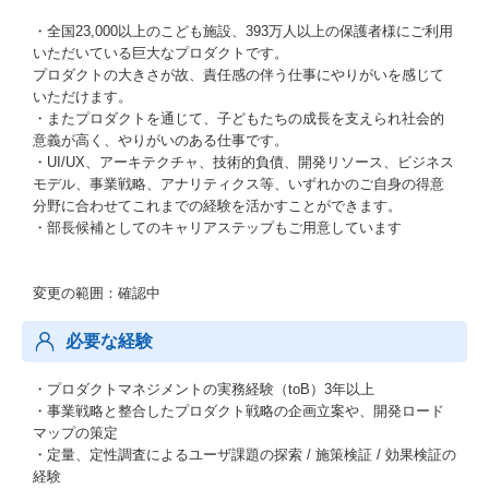
・全国23,000以上のこども施設、393万人以上の保護者様にご利用
いただいている巨大なプロダクトです。
プロダクトの大きさが故、責任感の伴う仕事にやりがいを感じて
いただけます。
・またプロダクトを通じて、子どもたちの成長を支えられ社会的
意義が高く、やりがいのある仕事です。
・UI/UX、アーキテクチャ、技術的負債、開発リソース、ビジネス
モデル、事業戦略、アナリティクス等、いずれかのご自身の得意
分野に合わせてこれまでの経験を活かすことができます。
・部長候補としてのキャリアステップもご用意しています
変更の範囲：確認中
必要な経験
・プロダクトマネジメントの実務経験（toB）3年以上
・事業戦略と整合したプロダクト戦略の企画立案や、開発ロード
マップの策定
・定量、定性調査によるユーザ課題の探索 / 施策検証 / 効果検証の
経験