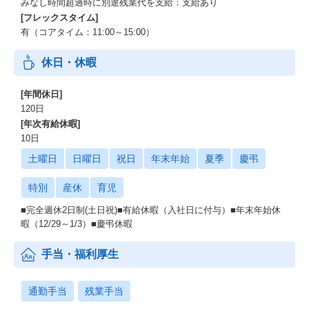
みなし時間超過時に別途残業代を支給：支給あり
[フレックスタイム]
■婦人科検診費用の補助
有（コアタイム：11:00～15:00）
■サプライ品の貸与
休日・休暇
■コドモン公式グッズの無料配布
[年間休日]
■新入社員入社オリエンテーション2日間実施
120日
[年次有給休暇]
■バディ制度
10日
-入社後3ヶ月間、困った時にいつでも相談できる専任の先輩社員を
土曜日
日曜日
祝日
年末年始
夏季
慶弔
アサイン
特別
産休
育児
■業務時間の一部を自己研鑽に充てられる週半日の学習投資制度
■完全週休2日制(土日祝)■有給休暇（入社日に付与）■年末年始休
■服装自由
暇（12/29～1/3）■慶弔休暇
＜認定取得＞
手当・福利厚生
■女性活躍推進への取り組み：えるぼし認定（３段階）
■仕事と育児の両立支援への取り組み：くるみん認定
通勤手当
残業手当