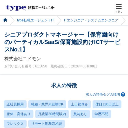
MENU
type転職エージェントIT
ITエンジニア・システムエンジニア
シニアプロダクトマネージャー【保育園向け
のバーティカルSaaS/保育施設向けICTサービ
スNo.1】
株式会社コドモン
お問い合わせ番号：611650 最終確認日：2026年08月08日
求人の特徴
求人の特徴タグの説明
正社員採用
職種・業界未経験OK
土日祝休み
休日120日以上
産休・育休あり
月残業20時間以内
賞与あり
学歴不問
フレックス
リモート勤務応相談