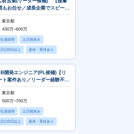
T人材営業(リーダー候補) 【後輩
成もお任せ／成長企業でスピード
を持って経験を積めます】
東京都
430万~600万
正社員採用
土日祝休み
日120日以上
産休・育休あり
残業20時間以内
EB開発エンジニア(PL候補)【リ
ート案件あり／リーダー経験不問
平均残業15h】
東京都
500万~700万
正社員採用
土日祝休み
日120日以上
産休・育休あり
残業20時間以内