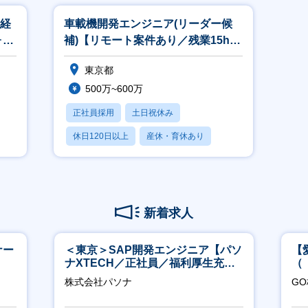
未経
車載機開発エンジニア(リーダー候
ォロ
補)【リモート案件あり／残業15h／
多彩なキャリアあり】
東京都
500万~600万
正社員採用
土日祝休み
休日120日以上
産休・育休あり
月残業20時間以内
新着求人
ナー
＜東京＞SAP開発エンジニア【パソ
【
ナXTECH／正社員／福利厚生充実
（
◎】
ポ
株式会社パソナ
G
行