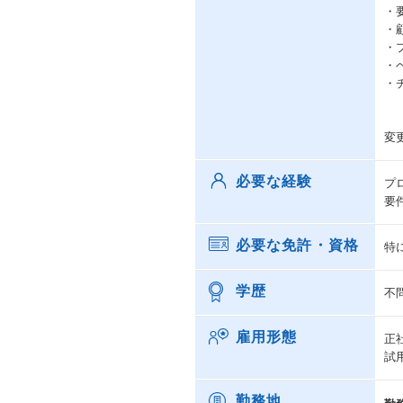
・
・
・
・
・
変
必要な経験
プ
要
必要な免許・資格
特
学歴
不
雇用形態
正
試
勤務地