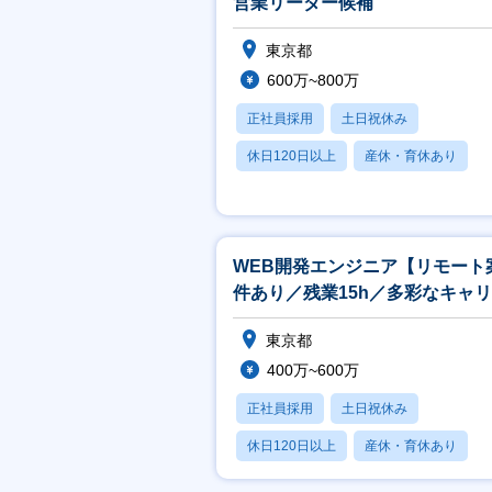
営業リーダー候補
東京都
600万~800万
正社員採用
土日祝休み
休日120日以上
産休・育休あり
賞与あり
WEB開発エンジニア【リモート
件あり／残業15h／多彩なキャ
あり／AI勉強会実施】
東京都
400万~600万
正社員採用
土日祝休み
休日120日以上
産休・育休あり
月残業20時間以内