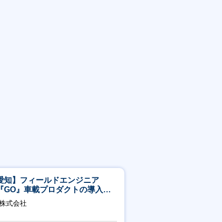
愛知】フィールドエンジニア
『GO』車載プロダクトの導入サ
ート／年休120日／土日祝休／直
O株式会社
直帰