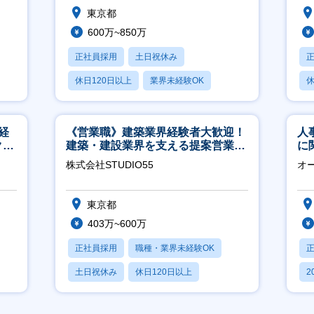
東京都
600万~850万
正社員採用
土日祝休み
休日120日以上
業界未経験OK
休
産休・育休あり
経
《営業職》建築業界経験者大歓迎！
人
ク取
建築・建設業界を支える提案営業職
に
│年休125日◎フレックス
く
株式会社STUDIO55
オ
社
東京都
403万~600万
正社員採用
職種・業界未経験OK
土日祝休み
休日120日以上
2
産休・育休あり
休