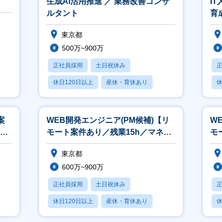
生成AI活用推進 ／ 業務改善コンサ
I
ルタント
育
感
東京都
500万~900万
正社員採用
土日祝休み
休日120日以上
産休・育休あり
休
月残業20時間以内
月
案
WEB開発エンジニア(PM候補)【リ
W
リア
モート案件あり／残業15h／マネジ
モ
メント業務にチャレンジ】
／
東京都
600万~900万
正社員採用
土日祝休み
休日120日以上
産休・育休あり
休
月残業20時間以内
月