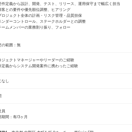
要件定義から設計、開発、テスト、リリース、運用保守まで幅広く担当
顧客との要件や優先順位調整、ヒアリング
プロジェクト全体の計画・リスク管理・品質担保
ベンダーコントロール、ステークホルダーとの調整
チームメンバーの業務割り振り、フォロー
更の範囲：無
ロジェクトマネージャーやリーダーのご経験
件定義からシステム開発案件に携わったご経験
になし
問
社員
用期間：有/3ヶ月