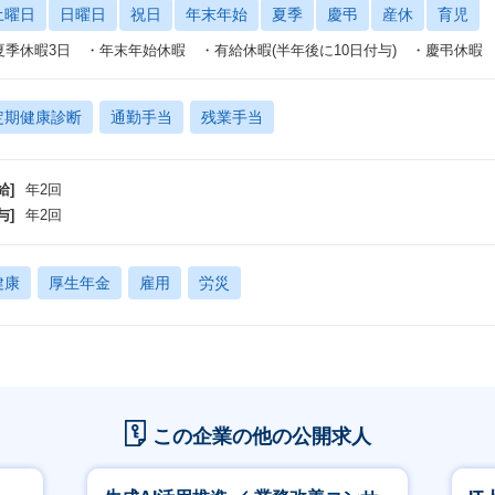
土曜日
日曜日
祝日
年末年始
夏季
慶弔
産休
育児
夏季休暇3日 ・年末年始休暇 ・有給休暇(半年後に10日付与) ・慶弔休暇
定期健康診断
通勤手当
残業手当
給]
年2回
与]
年2回
健康
厚生年金
雇用
労災
この企業の他の公開求人