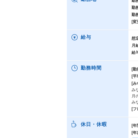
勤
勤
勤
[変
給与
想
月
給
勤務時間
[勤
[
[み
み
月
み
[
休日・休暇
[年
[