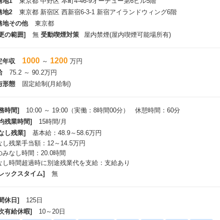
務地1
東京都 中野区 本町4-46-9オーチュー第6ビル5階
務地2
東京都 新宿区 西新宿6-3-1 新宿アイランドウィング6階
務地その他
東京都
更の範囲]
無
受動喫煙対策
屋内禁煙(屋内喫煙可能場所有)
1000
1200
定年収
～
万円
給
75.2 ～ 90.2万円
与形態
固定給制(月給制)
務時間]
10:00 ～ 19:00（実働：8時間00分） 休憩時間：60分
平均残業時間]
15時間/月
なし残業]
基本給：48.9～58.6万円
なし残業手当額：12～14.5万円
のみなし時間：20.0時間
なし時間超過時に別途残業代を支給：支給あり
フレックスタイム]
無
間休日]
125日
年次有給休暇]
10～20日