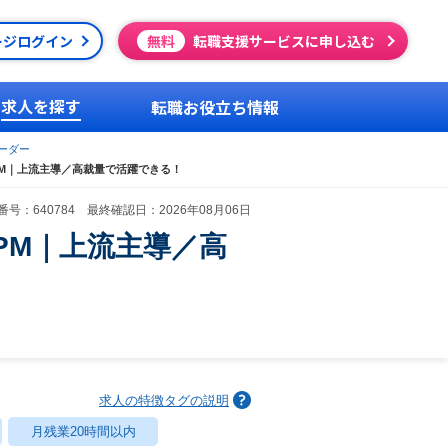
ージログイン
無料
転職支援サービスに申し込む
求人を探す
転職お役立ち情報
ーダー
M｜上流主導／高裁量で活躍できる！
号：640784 最終確認日：2026年08月06日
PM｜上流主導／高
求人の特徴タグの説明
月残業20時間以内