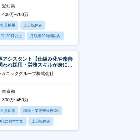
愛知県
400万~700万
正社員採用
土日祝休み
日120日以上
月残業20時間以内
学歴不問
事アシスタント【仕組み化や改善
関われ採用・労務スキルが身につ
環境／年商120億円超の事業会
ーガニックグループ株式会社
】
東京都
300万~450万
正社員採用
職種・業界未経験OK
0代におすすめ
土日祝休み
日120日以上