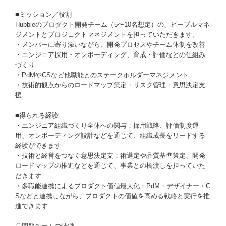
■ミッション／役割
Hubbleのプロダクト開発チーム（5〜10名想定）の、ピープルマネ
ジメントとプロジェクトマネジメントを担っていただきます。
・メンバーに寄り添いながら、開発プロセスやチーム体制を改善
・エンジニア採用・オンボーディング、育成・評価などの仕組み
づくり
・PdMやCSなど他職能とのステークホルダーマネジメント
・技術的観点からのロードマップ策定・リスク管理・意思決定支
援
■得られる経験
・エンジニア組織づくり全体への関与：採用戦略、評価制度運
用、オンボーディング設計などを通じて、組織成長をリードする
経験ができます
・技術と経営をつなぐ意思決定支：術選定や品質基準策定、開発
ロードマップの推進などを通じて、事業との橋渡しを担っていた
だきます
・多職能連携によるプロダクト価値最大化：PdM・デザイナー・C
Sなどと連携しながら、プロダクトの価値を高める戦略と実行を推
進できます