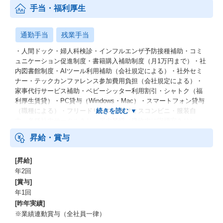
手当・福利厚生
通勤手当
残業手当
・人間ドック・婦人科検診・インフルエンザ予防接種補助・コミ
ュニケーション促進制度・書籍購入補助制度（月1万円まで）・社
内図書館制度・AIツール利用補助（会社規定による）・社外セミ
ナー・テックカンファレンス参加費用負担（会社規定による）・
家事代行サービス補助・ベビーシッター利用割引・シャトク（福
利厚生賃貸）・PC貸与（Windows・Mac）・スマートフォン貸与
（職種による）・フリードリンク・オフィスコンビニ・服装自
由・各種社内サークルあり・屋内禁煙（建物内に喫煙室あり）・
ストックオプション・副業可・リファラル制度
昇給・賞与
[昇給]
年2回
[賞与]
年1回
[昨年実績]
※業績連動賞与（全社員一律）