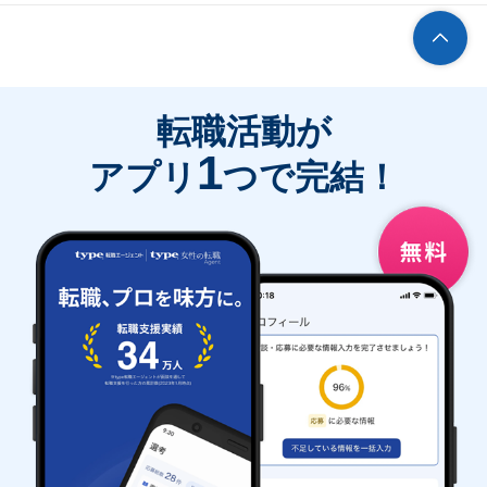
転職活動が
1
アプリ
つで完結！