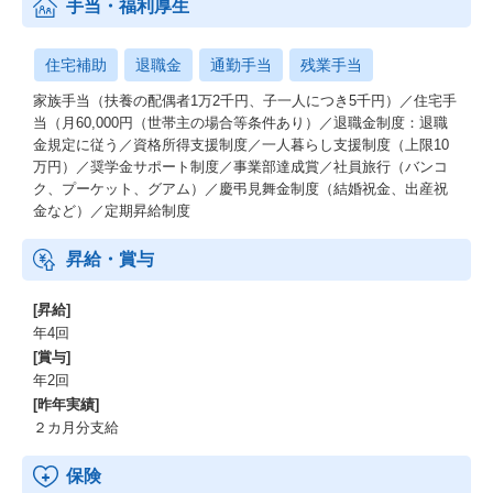
手当・福利厚生
住宅補助
退職金
通勤手当
残業手当
家族手当（扶養の配偶者1万2千円、子一人につき5千円）／住宅手
当（月60,000円（世帯主の場合等条件あり）／退職金制度：退職
金規定に従う／資格所得支援制度／一人暮らし支援制度（上限10
万円）／奨学金サポート制度／事業部達成賞／社員旅行（バンコ
ク、プーケット、グアム）／慶弔見舞金制度（結婚祝金、出産祝
金など）／定期昇給制度
昇給・賞与
[昇給]
年4回
[賞与]
年2回
[昨年実績]
２カ月分支給
保険