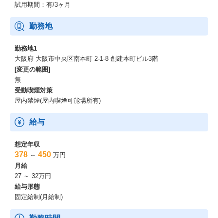
試用期間：有/3ヶ月
勤務地
勤務地1
大阪府 大阪市中央区南本町 2-1-8 創建本町ビル3階
[変更の範囲]
無
受動喫煙対策
屋内禁煙(屋内喫煙可能場所有)
給与
想定年収
378
450
～
万円
月給
27 ～ 32万円
給与形態
固定給制(月給制)