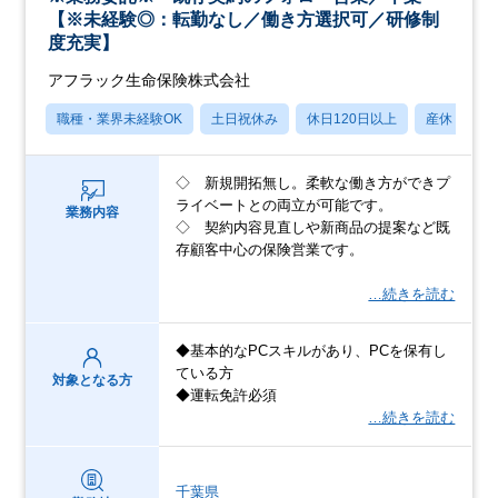
【※未経験◎：転勤なし／働き方選択可／研修制
度充実】
アフラック生命保険株式会社
職種・業界未経験OK
土日祝休み
休日120日以上
産休・育休
◇ 新規開拓無し。柔軟な働き方ができプ
ライベートとの両立が可能です。
業務内容
◇ 契約内容見直しや新商品の提案など既
存顧客中心の保険営業です。
…続きを読む
◆基本的なPCスキルがあり、PCを保有し
ている方
対象となる方
◆運転免許必須
…続きを読む
千葉県