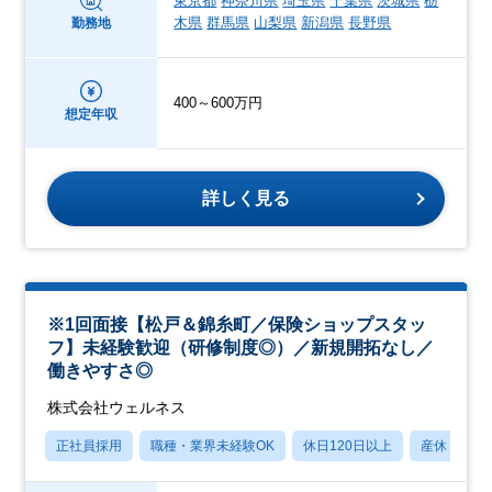
東京都
神奈川県
埼玉県
千葉県
茨城県
栃
木県
群馬県
山梨県
新潟県
長野県
勤務地
400～600万円
想定年収
詳しく見る
※1回面接【松戸＆錦糸町／保険ショップスタッ
フ】未経験歓迎（研修制度◎）／新規開拓なし／
働きやすさ◎
株式会社ウェルネス
正社員採用
職種・業界未経験OK
休日120日以上
産休・育休