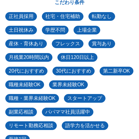
こだわり条件
正社員採用
社宅・住宅補助
転勤なし
土日祝休み
学歴不問
上場企業
産休・育休あり
フレックス
賞与あり
月残業20時間以内
休日120日以上
20代におすすめ
30代におすすめ
第二新卒OK
職種未経験OK
業界未経験OK
職種・業界未経験OK
スタートアップ
副業応相談
パパママ社員活躍中
リモート勤務応相談
語学力を活かせる