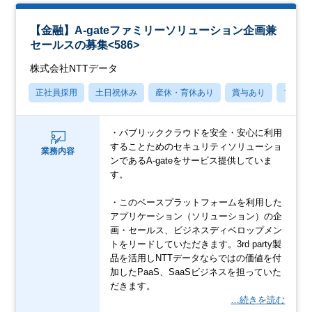
【金融】A-gateファミリーソリューション企画兼
セールスの募集<586>
株式会社NTTデータ
正社員採用
土日祝休み
産休・育休あり
賞与あり
フレッ
・パブリッククラウドを安全・安心に利用
することためのセキュリティソリューショ
業務内容
ンであるA-gateをサービス提供していま
す。
・このベースプラットフォームを利用した
アプリケーション（ソリューション）の企
画・セールス、ビジネスディベロップメン
トをリードしていただきます。3rd party製
品を活用しNTTデータならではの価値を付
加したPaaS、SaaSビジネスを担っていた
だきます。
…続きを読む