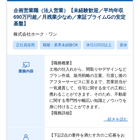
企画営業職（法人営業）【未経験歓迎／平均年収
690万円超／月残業少なめ／東証プライムGの安定
基盤】
株式会社ホーク・ワン
正社員採用
職種・業界未経験OK
休日120日以上
産休・育休
【職務概要】
土地の仕入れから、間取りやデザインなど
業務内容
プラン作成、販売戦略の立案、引渡し後の
アフターサービスに至るまで、営業担当が
一気通貫して、住宅に関する全ての工程に
携わることができます。そのため、不動産
に関する専門性や幅広い知識とノウハウを
身に付けることができます。
【職務詳細】
…続きを読む
【下記2点の要件を満たす方のご応募をお