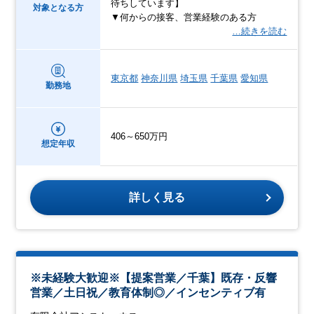
待ちしています】
対象となる方
▼何からの接客、営業経験のある方
…続きを読む
東京都
神奈川県
埼玉県
千葉県
愛知県
勤務地
406～650万円
想定年収
詳しく見る
※未経験大歓迎※【提案営業／千葉】既存・反響
営業／土日祝／教育体制◎／インセンティブ有