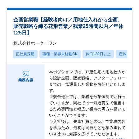
企画営業職【経験者向け／用地仕入れから企画、
販売戦略を練る花形営業／残業25時間以内／年休
125日】
株式会社ホーク・ワン
正社員採用
職種・業界未経験OK
休日120日以上
産休・育休
本ポジションでは、戸建住宅の用地仕入か
ら設計企画、販売戦略、アフターフォロー
業務内容
までの一気通貫した業務をお任せいたしま
す。
※競合他社では、業務を分業体制でい行っ
ていますが、同社では一気通貫型で担当す
るため専門性と幅広い視点の両方を磨いて
いくことができます。
※入社後は、先輩社員とのOJTで業務内容
を学ぶため、最初は同行などを積み重ねて
いき徐々に知識を広げていただきます。