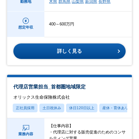
木県
群馬県
山梨県
新潟県
長野県
勤務地
400～600万円
想定年収
詳しく見る
代理店営業担当_首都圏地域限定
オリックス生命保険株式会社
正社員採用
土日祝休み
休日120日以上
産休・育休あり
【仕事内容】
・代理店に対する販売促進のためのコンサ
業務内容
ルティング営業