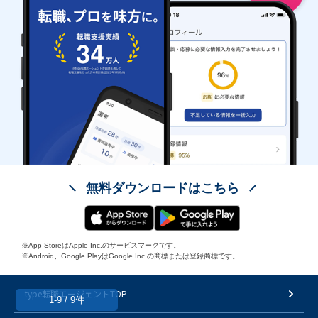
無料ダウンロードはこちら
※App StoreはApple Inc.のサービスマークです。
※Android、Google PlayはGoogle Inc.の商標または登録商標です。
type転職エージェントTOP
1-9 / 9件