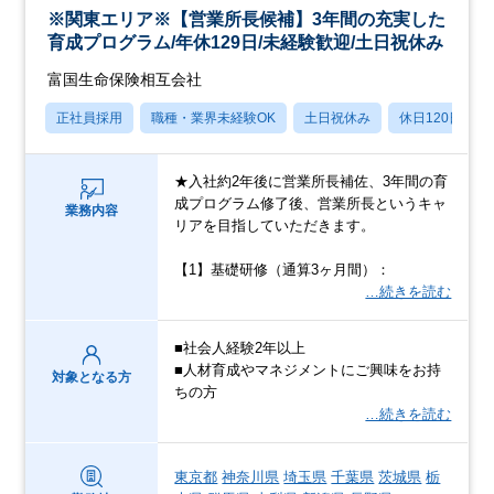
※関東エリア※【営業所長候補】3年間の充実した
育成プログラム/年休129日/未経験歓迎/土日祝休み
富国生命保険相互会社
正社員採用
職種・業界未経験OK
土日祝休み
休日120日以上
★入社約2年後に営業所長補佐、3年間の育
成プログラム修了後、営業所長というキャ
業務内容
リアを目指していただきます。
【1】基礎研修（通算3ヶ月間）：
…続きを読む
■社会人経験2年以上
■人材育成やマネジメントにご興味をお持
対象となる方
ちの方
…続きを読む
東京都
神奈川県
埼玉県
千葉県
茨城県
栃