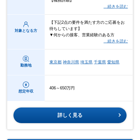
【職務詳細】
…続きを読む
【下記2点の要件を満たす方のご応募をお
待ちしています】
対象となる方
▼何からの接客、営業経験のある方
…続きを読む
東京都
神奈川県
埼玉県
千葉県
愛知県
勤務地
406～650万円
想定年収
詳しく見る