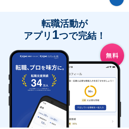
転職活動が
1
アプリ
つで完結！