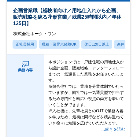
企画営業職【経験者向け／用地仕入れから企画、
販売戦略を練る花形営業／残業25時間以内／年休
125日】
株式会社ホーク・ワン
正社員採用
職種・業界未経験OK
休日120日以上
産休・育休
本ポジションでは、戸建住宅の用地仕入か
ら設計企画、販売戦略、アフターフォロー
業務内容
までの一気通貫した業務をお任せいたしま
す。
※競合他社では、業務を分業体制でい行っ
ていますが、同社では一気通貫型で担当す
るため専門性と幅広い視点の両方を磨いて
いくことができます。
※入社後は、先輩社員とのOJTで業務内容
を学ぶため、最初は同行などを積み重ねて
いき徐々に知識を広げていただきます。
…続きを読む