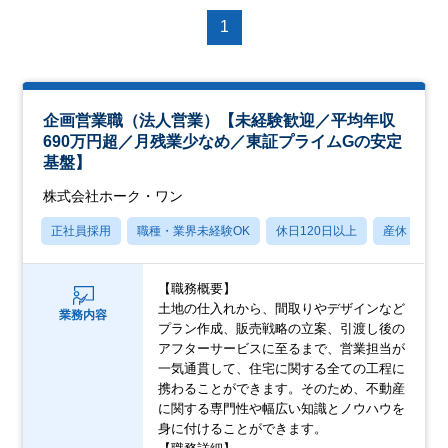
1
企画営業職（法人営業）【未経験歓迎／平均年収
690万円超／月残業少なめ／東証プライムGの安定
基盤】
株式会社ホーク・ワン
正社員採用
職種・業界未経験OK
休日120日以上
産休・育休
【職務概要】
土地の仕入れから、間取りやデザインなど
業務内容
プラン作成、販売戦略の立案、引渡し後の
アフターサービスに至るまで、営業担当が
一気通貫して、住宅に関する全ての工程に
携わることができます。そのため、不動産
に関する専門性や幅広い知識とノウハウを
身に付けることができます。