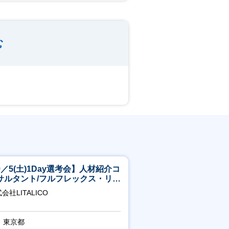
む
9／5(土)1Day選考会】人材紹介コ
サルタント/フルフレックス・リモ
ト/育休最長6年取得可
会社LITALICO
東京都