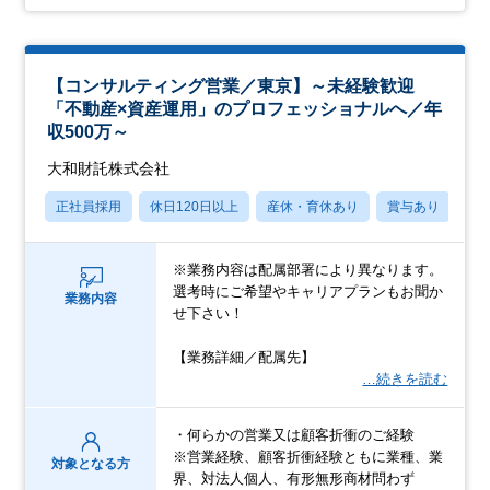
【コンサルティング営業／東京】～未経験歓迎
「不動産×資産運用」のプロフェッショナルへ／年
収500万～
大和財託株式会社
正社員採用
休日120日以上
産休・育休あり
賞与あり
パ
※業務内容は配属部署により異なります。
選考時にご希望やキャリアプランもお聞か
業務内容
せ下さい！
【業務詳細／配属先】
…続きを読む
・何らかの営業又は顧客折衝のご経験
※営業経験、顧客折衝経験ともに業種、業
対象となる方
界、対法人個人、有形無形商材問わず