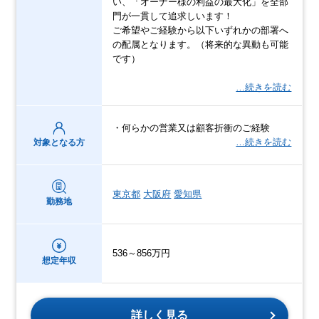
い、「オーナー様の利益の最大化」を全部
門が一貫して追求しいます！
ご希望やご経験から以下いずれかの部署へ
の配属となります。（将来的な異動も可能
です）
…続きを読む
・何らかの営業又は顧客折衝のご経験
…続きを読む
対象となる方
東京都
大阪府
愛知県
勤務地
536～856万円
想定年収
詳しく見る