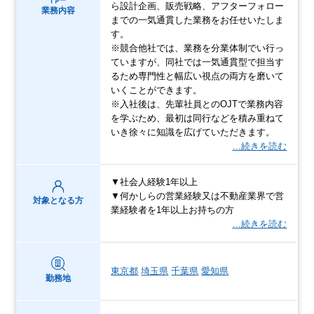
ら設計企画、販売戦略、アフターフォロー
業務内容
までの一気通貫した業務をお任せいたしま
す。
※競合他社では、業務を分業体制でい行っ
ていますが、同社では一気通貫型で担当す
るため専門性と幅広い視点の両方を磨いて
いくことができます。
※入社後は、先輩社員とのOJTで業務内容
を学ぶため、最初は同行などを積み重ねて
いき徐々に知識を広げていただきます。
…続きを読む
▼社会人経験1年以上
▼何かしらの営業経験又は不動産業界で営
対象となる方
業経験者を1年以上お持ちの方
…続きを読む
東京都
埼玉県
千葉県
愛知県
勤務地