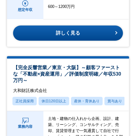
600～1200万円
想定年収
詳しく見る
【完全反響営業／東京・大阪】～顧客ファースト
な「不動産×資産運用」／評価制度明確／年収530
万円～
大和財託株式会社
正社員採用
休日120日以上
産休・育休あり
賞与あり
学
土地・建物の仕入れから企画、設計、建
築、リーシング、コンサルティング、売
業務内容
却、賃貸管理まで一気通貫して自社で行