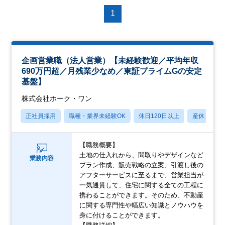
1
企画営業職（法人営業）【未経験歓迎／平均年収
690万円超／月残業少なめ／東証プライムGの安定
基盤】
株式会社ホーク・ワン
正社員採用
職種・業界未経験OK
休日120日以上
産休・育休
【職務概要】
土地の仕入れから、間取りやデザインなど
業務内容
プラン作成、販売戦略の立案、引渡し後の
アフターサービスに至るまで、営業担当が
一気通貫して、住宅に関する全ての工程に
携わることができます。そのため、不動産
に関する専門性や幅広い知識とノウハウを
身に付けることができます。