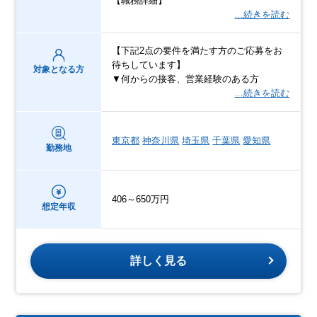
【職務詳細】
…続きを読む
【下記2点の要件を満たす方のご応募をお
待ちしています】
対象となる方
▼何からの接客、営業経験のある方
…続きを読む
東京都
神奈川県
埼玉県
千葉県
愛知県
勤務地
406～650万円
想定年収
詳しく見る