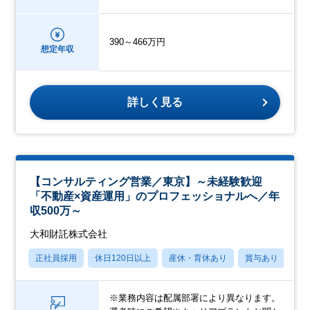
390～466万円
想定年収
詳しく見る
【コンサルティング営業／東京】～未経験歓迎
「不動産×資産運用」のプロフェッショナルへ／年
収500万～
大和財託株式会社
正社員採用
休日120日以上
産休・育休あり
賞与あり
パ
※業務内容は配属部署により異なります。