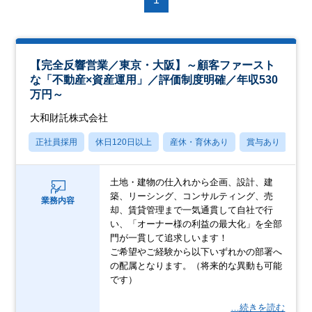
【完全反響営業／東京・大阪】～顧客ファースト
な「不動産×資産運用」／評価制度明確／年収530
万円～
大和財託株式会社
正社員採用
休日120日以上
産休・育休あり
賞与あり
学
土地・建物の仕入れから企画、設計、建
築、リーシング、コンサルティング、売
業務内容
却、賃貸管理まで一気通貫して自社で行
い、「オーナー様の利益の最大化」を全部
門が一貫して追求しいます！
ご希望やご経験から以下いずれかの部署へ
の配属となります。（将来的な異動も可能
です）
…続きを読む