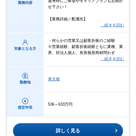
選考時にご希望やキャリアプランもお聞か
業務内容
せ下さい！
【業務詳細／配属先】
…続きを読む
・何らかの営業又は顧客折衝のご経験
※営業経験、顧客折衝経験ともに業種、業
対象となる方
界、対法人個人、有形無形商材問わず
…続きを読む
東京都
勤務地
536～633万円
想定年収
詳しく見る