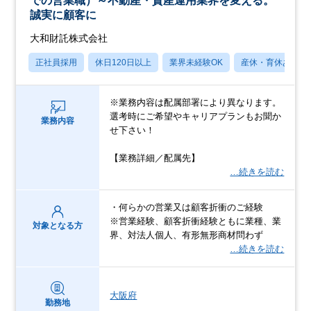
での営業職）～不動産・資産運用業界を変える。
誠実に顧客に
大和財託株式会社
正社員採用
休日120日以上
業界未経験OK
産休・育休あり
※業務内容は配属部署により異なります。
選考時にご希望やキャリアプランもお聞か
業務内容
せ下さい！
【業務詳細／配属先】
…続きを読む
・何らかの営業又は顧客折衝のご経験
※営業経験、顧客折衝経験ともに業種、業
対象となる方
界、対法人個人、有形無形商材問わず
…続きを読む
大阪府
勤務地