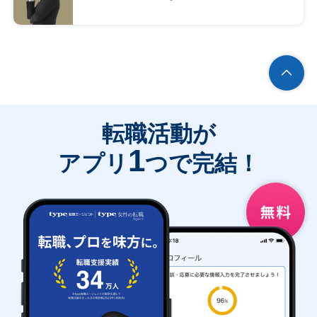
転職活動が
1
アプリ
つで完結！