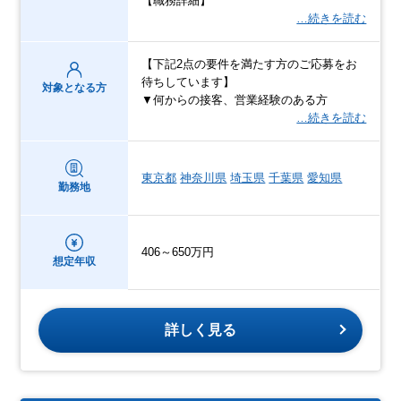
【職務詳細】
…続きを読む
【下記2点の要件を満たす方のご応募をお
待ちしています】
対象となる方
▼何からの接客、営業経験のある方
…続きを読む
東京都
神奈川県
埼玉県
千葉県
愛知県
勤務地
406～650万円
想定年収
詳しく見る