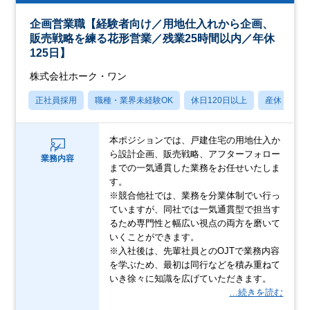
企画営業職【経験者向け／用地仕入れから企画、
販売戦略を練る花形営業／残業25時間以内／年休
125日】
株式会社ホーク・ワン
正社員採用
職種・業界未経験OK
休日120日以上
産休・育休
本ポジションでは、戸建住宅の用地仕入か
ら設計企画、販売戦略、アフターフォロー
業務内容
までの一気通貫した業務をお任せいたしま
す。
※競合他社では、業務を分業体制でい行っ
ていますが、同社では一気通貫型で担当す
るため専門性と幅広い視点の両方を磨いて
いくことができます。
※入社後は、先輩社員とのOJTで業務内容
を学ぶため、最初は同行などを積み重ねて
いき徐々に知識を広げていただきます。
…続きを読む