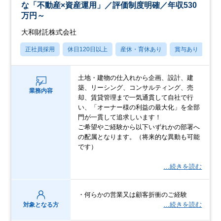
な「不動産×資産運用」／評価制度明確／年収530
万円～
大和財託株式会社
正社員採用
休日120日以上
産休・育休あり
賞与あり
学
土地・建物の仕入れから企画、設計、建
築、リーシング、コンサルティング、売
業務内容
却、賃貸管理まで一気通貫して自社で行
い、「オーナー様の利益の最大化」を全部
門が一貫して追求しいます！
ご希望やご経験から以下いずれかの部署へ
の配属となります。（将来的な異動も可能
です）
…続きを読む
・何らかの営業又は顧客折衝のご経験
…続きを読む
対象となる方