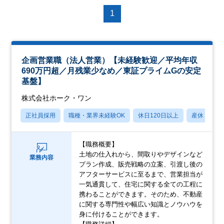
1
企画営業職（法人営業）【未経験歓迎／平均年収
690万円超／月残業少なめ／東証プライムGの安定
基盤】
株式会社ホーク・ワン
正社員採用
職種・業界未経験OK
休日120日以上
産休・育休
【職務概要】
土地の仕入れから、間取りやデザインなど
業務内容
プラン作成、販売戦略の立案、引渡し後の
アフターサービスに至るまで、営業担当が
一気通貫して、住宅に関する全ての工程に
携わることができます。そのため、不動産
に関する専門性や幅広い知識とノウハウを
身に付けることができます。