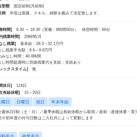
与形態
固定給制(月給制)
収例
年収は面接、スキル、経験を鑑みて決定致します。
務時間]
9:30 ～ 18:30（実働：8時間00分） 休憩時間：60分
平均残業時間]
20時間/月
なし残業]
基本給：28.3～32.1万円
なし残業手当額：8.6～9.8万円
のみなし時間：40.0時間
なし時間超過時に別途残業代を支給：支給あり
フレックスタイム]
無
間休日]
124日
年次有給休暇]
15～20日
土曜日
日曜日
祝日
年末年始
全週休2日制（土・日）／夏季休暇は有給休暇から取得／産前・産後休業・育
5日※初年度の付与日数はご入社月によって変動します
通勤手当
残業手当