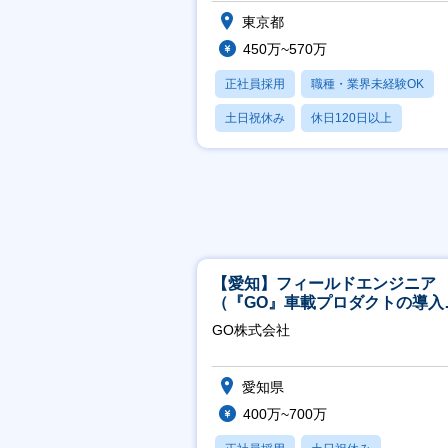
サルポジション／急成長SaaS
東京都
450万~570万
正社員採用
職種・業界未経験OK
土日祝休み
休日120日以上
産休・育休あり
【愛知】フィールドエンジニア
（『GO』車載プロダクトの導入
ポート／年休120日／土日祝休
GO株式会社
行直帰
愛知県
400万~700万