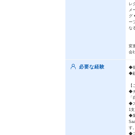
レ
メ
グ
ー
な
変
会
必要な経験
◆
◆
【
◆
「
◆
1
◆
S
す
◆