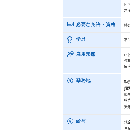
ヒ
ス
必要な免許・資格
特
学歴
不
雇用形態
正
試
備
勤務地
勤
[変
勤
務
受
給与
想
月