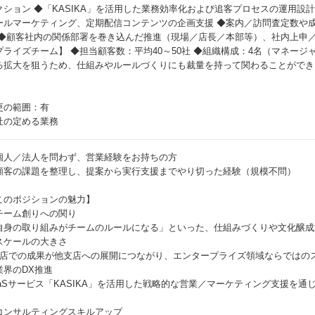
クション ◆「KASIKA」を活用した業務効率化および追客プロセスの運用設
ールマーケティング、定期配信コンテンツの企画支援 ◆案内／訪問査定数や
 ◆顧客社内の関係部署を巻き込んだ推進（現場／店長／本部等）、社内上申／
プライズチーム】 ◆担当顧客数：平均40～50社 ◆組織構成：4名（マネージ
る拡大を狙うため、仕組みやルールづくりにも裁量を持って関わることができ
更の範囲：有
社の定める業務
個人／法人を問わず、営業経験をお持ちの方
顧客の課題を整理し、提案から実行支援までやり切った経験（規模不問）
このポジションの魅力】
チーム創りへの関り
自身の取り組みがチームのルールになる」といった、仕組みづくりや文化醸成
スケールの大きさ
支店での成果が他支店への展開につながり、エンタープライズ領域ならではの
業界のDX推進
aaSサービス「KASIKA」を活用した戦略的な営業／マーケティング支援を通
。
コンサルティングスキルアップ