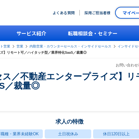
マイペ
よくある質問
採用ご担当者様
サービス紹介
転職相談会・セミナー
ント営業
営業
内勤営業・カウンターセールス・インサイドセールス
インサイドセー
ズ】リモート可／ハイタッチ型／業界特化SaaS／裁量◎
お問い合わせ番
セス／不動産エンタープライズ】リ
aS／裁量◎
求人の特徴
職種・業界未経験OK
土日祝休み
休日120日以上