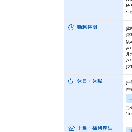
給
年
勤務時間
[勤
[
[み
み
月
み
[
休日・休暇
[年
[
完
1
手当・福利厚生