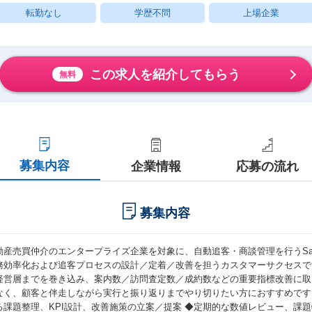
転勤なし
学歴不問
上場企業
この求人を紹介してもらう
無料
募集内容
企業情報
応募の流れ
募集内容
動産売買仲介のエンタープライズ企業を対象に、自動追客・商談管理を行うSaa
務効率化および追客プロセスの設計／定着／改善を担うカスタマーサクセスで
経営層までを巻き込み、案内数／訪問査定数／成約数などの重要指標改善に取
なく、顧客と伴走しながら実行と振り返りまでやり切りたい方におすすめです。
る課題整理、KPI設計、改善施策の立案／提案 ◆定期的な数値レビュー、課