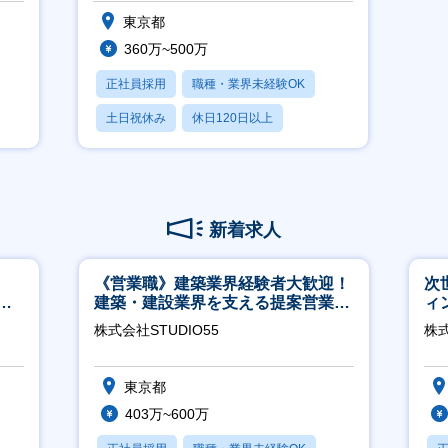
急成長中のSaaS
東京都
360万~500万
正社員採用
職種・業界未経験OK
土日祝休み
休日120日以上
産休・育休あり
新着求人
《営業職》建築業界経験者大歓迎！
次
サ
建築・建設業界を支える提案営業職
ィ
／直
│年休125日◎フレックス
株式会社STUDIO55
株
東京都
403万~600万