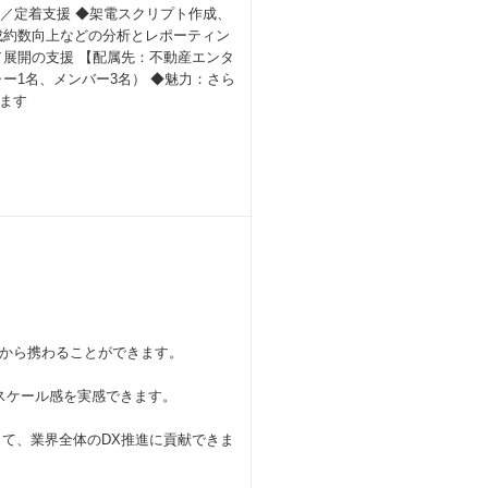
計／定着支援 ◆架電スクリプト作成、
成約数向上などの分析とレポーティン
展開の支援 【配属先：不動産エンタ
ャー1名、メンバー3名） ◆魅力：さら
ます
から携わることができます。
スケール感を実感できます。
じて、業界全体のDX推進に貢献できま