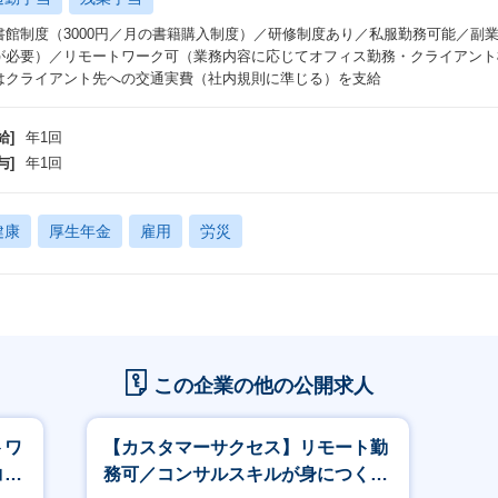
書館制度（3000円／月の書籍購入制度）／研修制度あり／私服勤務可能／副
が必要）／リモートワーク可（業務内容に応じてオフィス勤務・クライアント
はクライアント先への交通実費（社内規則に準じる）を支給
給]
年1回
与]
年1回
健康
厚生年金
雇用
労災
この企業の他の公開求人
トワ
【カスタマーサクセス】リモート勤
コン
務可／コンサルスキルが身につく／