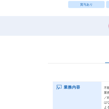
賞与あり
業務内容
不
業
／
は
よ