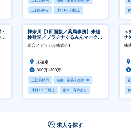
正社員採用
職種・業界未経験OK
土日祝休み
休日120日以上
休
産休・育休あり
材・
神奈川【1回面接／薬局事務】未経
＜
企業
験歓迎／プラチナくるみんマーク取
ナ
得／月平均残業13h／年休126日
◎
社
総合メディカル株式会社
株
未確定
300万~300万
正社員採用
職種・業界未経験OK
休日120日以上
産休・育休あり
休
月残業20時間以内
求人を探す