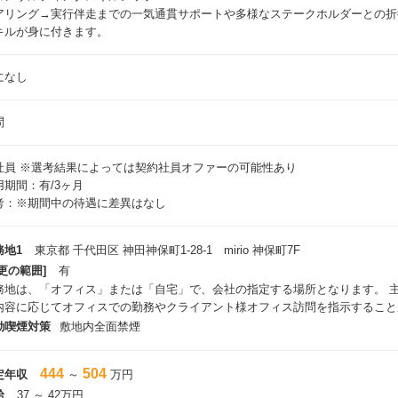
アリング→実行伴走までの一気通貫サポートや多様なステークホルダーとの折
キルが身に付きます。
になし
問
社員
※選考結果によっては契約社員オファーの可能性あり
用期間：有/3ヶ月
考：※期間中の待遇に差異はなし
務地1
東京都 千代田区 神田神保町1-28-1 mirio 神保町7F
更の範囲]
有
務地は、「オフィス」または「自宅」で、会社の指定する場所となります。 
内容に応じてオフィスでの勤務やクライアント様オフィス訪問を指示すること
動喫煙対策
敷地内全面禁煙
444
504
定年収
～
万円
給
37 ～ 42万円