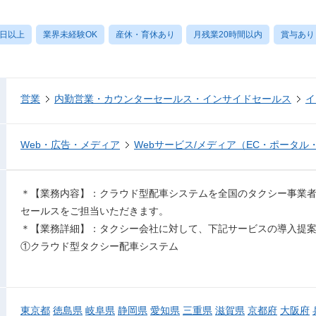
0日以上
業界未経験OK
産休・育休あり
月残業20時間以内
賞与あり
営業
内勤営業・カウンターセールス・インサイドセールス
イ
Web・広告・メディア
Webサービス/メディア（EC・ポータル
＊【業務内容】：クラウド型配車システムを全国のタクシー事業
セールスをご担当いただきます。
＊【業務詳細】：タクシー会社に対して、下記サービスの導入提
①クラウド型タクシー配車システム
東京都
徳島県
岐阜県
静岡県
愛知県
三重県
滋賀県
京都府
大阪府