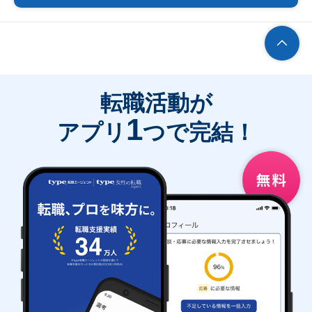
転職活動が
1
アプリ
つで完結！