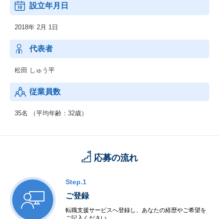
設立年月日
を高めていくことができる上、
トレーニングを行うための人員や教材、時間のロスをなくし、効
2018年 2月 1日
率よくトレーニングを行うことができます。
代表者
松田 しゅう平
従業員数
35名 （平均年齢：32歳）
応募の流れ
Step.1
ご登録
転職支援サービスへ登録し、あなたの経歴やご希望を
ご記入ください。