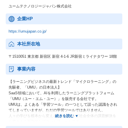
ユームテクノロジージャパン株式会社
企業HP
https://umujapan.co.jp/
本社所在地
〒1510051 東京都 新宿区 新宿 4-1-6 JR新宿ミライナタワー 18階
事業内容
【ラーニングビジネスの最新トレンド「マイクロラーニング」の
先駆者、「UMU」の日本法人】
SaaS領域において、AIを利用したラーニングプラットフォーム
「UMU（ユー・エム・ユー）」を販売する会社です。
UMUは、よくある「学習ツール」の一つとして誤った認識をされ
てしまっていますが、ただの学習ツールではありません。
人々の学びを根本から変えることによって社会全体の課題解決を
も導きうる画期的なプラットフォームです。
AIの力で一人一人に合わせた最適な学習を実現し、学習者の能力