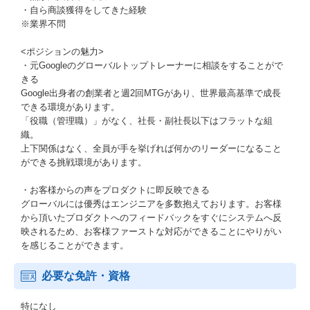
・自ら商談獲得をしてきた経験
※業界不問
<ポジションの魅力>
・元Googleのグローバルトップトレーナーに相談をすることがで
きる
Google出身者の創業者と週2回MTGがあり、世界最高基準で成長
できる環境があります。
「役職（管理職）」がなく、社長・副社長以下はフラットな組
織。
上下関係はなく、全員が手を挙げれば何かのリーダーになること
ができる挑戦環境があります。
・お客様からの声をプロダクトに即反映できる
グローバルには優秀はエンジニアを多数抱えております。お客様
から頂いたプロダクトへのフィードバックをすぐにシステムへ反
映されるため、お客様ファーストな対応ができることにやりがい
を感じることができます。
必要な免許・資格
特になし