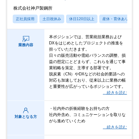
株式会社神戸製鋼所
正社員採用
土日祝休み
休日120日以上
産休・育休あり
本ポジションでは、営業統括業務および
DXをはじめとしたプロジェクトの推進を
業務内容
担っていただきます。
日々の販売活動や需給バランスの調整、損
益の想定にとどまらず、これらを通じて事
業戦略を策定、主導する部署です。
脱炭素（CN）やDXなどの社会的要請への
対応も加速しており、従来以上に業務の幅
と重要性が広がっているポジションです。
…続きを読む
・社内外の折衝経験をお持ちの方
社内外含め、コミュニケーションを取りな
対象となる方
がら進めていくため
…続きを読む