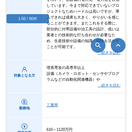
しています。今まで対応できていないプロ
ジェクトなためハードルは高いですが、導
入できれば成果も大きく、やりがいを感じ
1-50 / 90件
ることができます。またこれをする際に、
部分的に付帯設備や治工具の設計、或いは
業者との技術的な打ち合わせが必要なた
め、生産技術や設備の知識・経験を活かす
ことが可能です。
…続きを読む
理系専攻の高専卒以上
設備（カメラ・ロボット・センサやプログ
対象となる方
ラムなどの自動化関連機器）や
…続きを読む
三重県
勤務地
610～1120万円