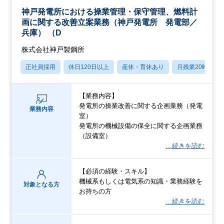
神戸発電所における操業管理・保守管理、燃料計
画に関する改善立案業務（神戸発電所 発電部／
兵庫） （D
株式会社神戸製鋼所
正社員採用
休日120日以上
産休・育休あり
月残業20時間以
【業務内容】
発電所の操業改善に関する企画業務（発電
業務内容
室）
発電所の機械設備の保全に関する企画業務
（設備室）
…続きを読む
【必須の経験・スキル】
機械系もしくは電気系の知識・業務経験を
対象となる方
お持ちの方
…続きを読む