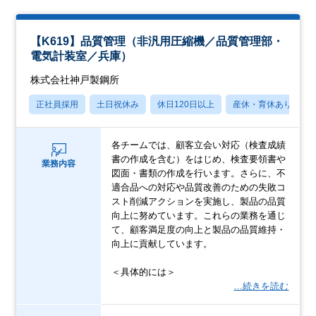
【K619】品質管理（非汎用圧縮機／品質管理部・
電気計装室／兵庫）
株式会社神戸製鋼所
正社員採用
土日祝休み
休日120日以上
産休・育休あり
各チームでは、顧客立会い対応（検査成績
書の作成を含む）をはじめ、検査要領書や
業務内容
図面・書類の作成を行います。さらに、不
適合品への対応や品質改善のための失敗コ
スト削減アクションを実施し、製品の品質
向上に努めています。これらの業務を通じ
て、顧客満足度の向上と製品の品質維持・
向上に貢献しています。
＜具体的には＞
…続きを読む