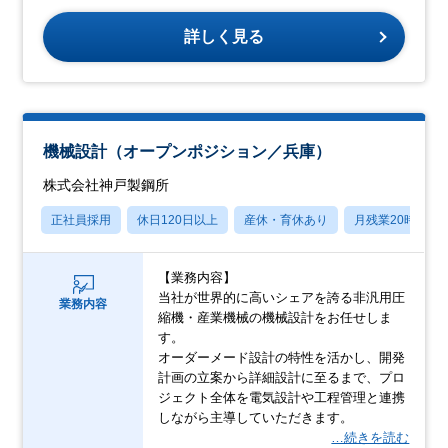
詳しく見る
機械設計（オープンポジション／兵庫）
株式会社神戸製鋼所
正社員採用
休日120日以上
産休・育休あり
月残業20時間以
【業務内容】
当社が世界的に高いシェアを誇る非汎用圧
業務内容
縮機・産業機械の機械設計をお任せしま
す。
オーダーメード設計の特性を活かし、開発
計画の立案から詳細設計に至るまで、プロ
ジェクト全体を電気設計や工程管理と連携
しながら主導していただきます。
…続きを読む