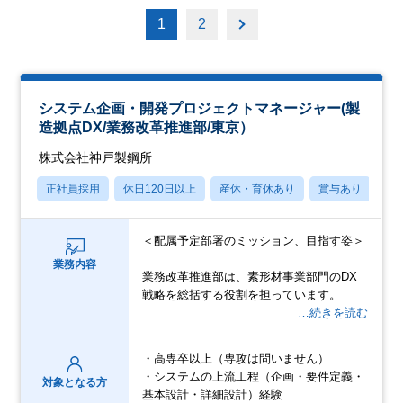
1
2
システム企画・開発プロジェクトマネージャー(製
造拠点DX/業務改革推進部/東京）
株式会社神戸製鋼所
正社員採用
休日120日以上
産休・育休あり
賞与あり
フ
＜配属予定部署のミッション、目指す姿＞
業務内容
業務改革推進部は、素形材事業部門のDX
戦略を総括する役割を担っています。
…続きを読む
・高専卒以上（専攻は問いません）
・システムの上流工程（企画・要件定義・
対象となる方
基本設計・詳細設計）経験