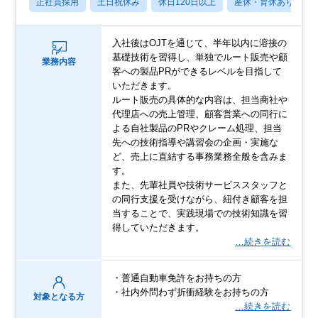
正社員採用
土日祝休み
休日120日以上
産休・育休あり
入社後はOJTを通じて、半年以内に溶接の
基礎技術を習得し、単独でルート販売や顧
業務内容
客への製品PRができるレベルを目指して
いただきます。
ルート販売の具体的な内容は、担当商社や
代理店への売上管理、顧客営業への同行に
よる自社製品のPRやクレーム処理、担当
先への技術指導や講習会の企画・実施な
ど、売上に直結する事務業務全般を含みま
す。
また、先輩社員や技術サービススタッフと
の同行支援を受けながら、紐付き顧客を担
当することで、実践現場での技術知識を習
得していただきます。
…続きを読む
・普通自動車免許をお持ちの方
・社内外問わず折衝経験をお持ちの方
対象となる方
…続きを読む