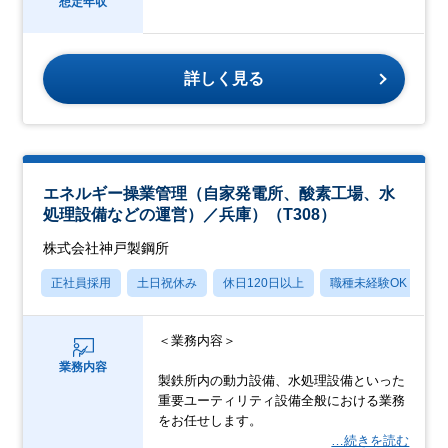
想定年収
詳しく見る
エネルギー操業管理（自家発電所、酸素工場、水
処理設備などの運営）／兵庫）（T308）
株式会社神戸製鋼所
正社員採用
土日祝休み
休日120日以上
職種未経験OK
産
＜業務内容＞
業務内容
製鉄所内の動力設備、水処理設備といった
重要ユーティリティ設備全般における業務
をお任せします。
…続きを読む