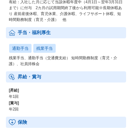
有給：入社した月に応じて当該休暇年度中（4月1日～翌年3月31日
まで）に付与 2カ月の試用期間終了後から利用可能※長期休暇あ
り 産前産後休暇、育児休業、介護休暇、ライフサポート休暇、短
時間勤務制度（育児・介護） 他
手当・福利厚生
通勤手当
残業手当
残業手当、通勤手当（交通費支給） 短時間勤務制度（育児・介
護）、社員持株会
昇給・賞与
[昇給]
年1回
[賞与]
年2回
保険