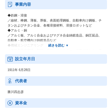
事業内容
◆鉄鋼・溶接
／線材、棒鋼、薄板、厚板、表面処理鋼板、自動車向け鋼板、チ
タンおよびチタン合金、各種溶接材料、溶接ロボットなど
◆アルミ・銅
／アルミ板、アルミ合金およびマグネ合金鋳鍛造品、銅圧延品、
自動車・航空機向け鋳鍛造品など
◆機械エンジニアリング
／各種産業用機械、製鉄・非鉄・エネルギー・化学プラント、原
子力関連機器、環境プラントなどの各種エンジニアリング業など
設立年月日
◆電力（電力卸供給事業）
◆その他材料事業
1911年 6月28日
／新鉄源ビジネス、液晶用ターゲット材料、超伝導磁石・線材な
ど
代表者
勝川四志彦
資本金