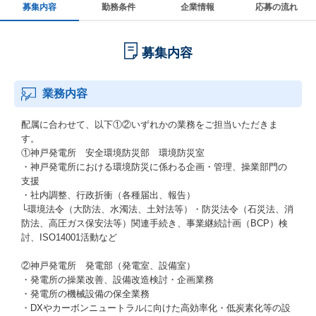
募集内容
勤務条件
企業情報
応募の流れ
募集内容
業務内容
配属に合わせて、以下①②いずれかの業務をご担当いただきま
す。
①神戸発電所 安全環境防災部 環境防災室
・神戸発電所における環境防災に係わる企画・管理、操業部門の
支援
・社内調整、行政折衝（各種届出、報告）
└環境法令（大防法、水濁法、土対法等）・防災法令（石災法、消
防法、高圧ガス保安法等）関連手続き、事業継続計画（BCP）検
討、ISO14001活動など
②神戸発電所 発電部（発電室、設備室）
・発電所の操業改善、設備改造検討・企画業務
・発電所の機械設備の保全業務
・DXやカーボンニュートラルに向けた高効率化・低炭素化等の設