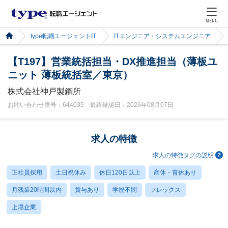
MENU
type転職エージェントIT
ITエンジニア・システムエンジニア
【T197】営業統括担当・DX推進担当（薄板ユ
ニット 薄板統括室／東京）
株式会社神戸製鋼所
お問い合わせ番号：644035 最終確認日：2026年08月07日
求人の特徴
求人の特徴タグの説明
正社員採用
土日祝休み
休日120日以上
産休・育休あり
月残業20時間以内
賞与あり
学歴不問
フレックス
上場企業