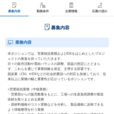
募集内容
勤務条件
企業情報
応募の流れ
募集内容
業務内容
本ポジションでは、営業統括業務およびDXをはじめとしたプロジ
ェクトの推進を担っていただきます。
日々の販売活動や需給バランスの調整、損益の想定にとどまら
ず、これらを通じて事業戦略を策定、主導する部署です。
脱炭素（CN）やDXなどの社会的要請への対応も加速しており、従
来以上に業務の幅と重要性が広がっているポジションです。
○営業統括業務（中核業務）
・営業部からの販売数量をもとに、工場への生産負荷調整や製造
依頼を取りまとめる業務
・原材料価格やコスト変動などを分析し、製品価格に反映できる
よう情報整理を行う業務