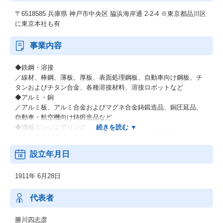
〒6518585 兵庫県 神戸市中央区 脇浜海岸通 2-2-4 ※東京都品川区
に東京本社も有
事業内容
◆鉄鋼・溶接
／線材、棒鋼、薄板、厚板、表面処理鋼板、自動車向け鋼板、チ
タンおよびチタン合金、各種溶接材料、溶接ロボットなど
◆アルミ・銅
／アルミ板、アルミ合金およびマグネ合金鋳鍛造品、銅圧延品、
自動車・航空機向け鋳鍛造品など
◆機械エンジニアリング
／各種産業用機械、製鉄・非鉄・エネルギー・化学プラント、原
子力関連機器、環境プラントなどの各種エンジニアリング業など
設立年月日
◆電力（電力卸供給事業）
◆その他材料事業
1911年 6月28日
／新鉄源ビジネス、液晶用ターゲット材料、超伝導磁石・線材な
ど
代表者
勝川四志彦