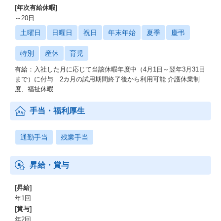
[年次有給休暇]
～20日
土曜日
日曜日
祝日
年末年始
夏季
慶弔
特別
産休
育児
有給：入社した月に応じて当該休暇年度中（4月1日～翌年3月31日
まで）に付与 2カ月の試用期間終了後から利用可能 介護休業制
度、福祉休暇
手当・福利厚生
通勤手当
残業手当
昇給・賞与
[昇給]
年1回
[賞与]
年2回