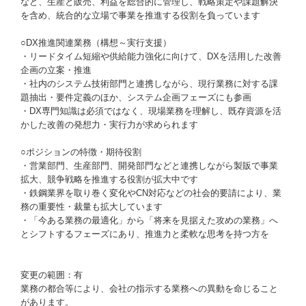
など、生産と販売、利益を総合的に管理し、戦略策定や課題解決
を含め、統合的な立場で事業を推進する役割を負っています
○DX推進関連業務（構想～実行支援）
・リードタイム短縮や供給能力強化に向けて、DXを活用した改善
企画の立案・推進
・社内のシステム技術部門と連携しながら、現行業務に対する課
題抽出・要件定義のほか、システム企画フェーズにも参画
・DX専門知識は必須ではなく、現場業務を理解し、既存資源を活
かした改善の発想力・実行力が求められます
○ポジションの特徴・期待役割
・営業部門、生産部門、開発部門などと連携しながら製販で事業
拡大、競争戦略を推進する役割が拡大中です
・鉄鋼業界を取り巻く変化やCN対応などの社会的要請により、業
務の重要性・裁量も拡大しています
・「今ある業務の最適化」から「将来を見据えた攻めの業務」へ
とシフトするフェーズにあり、推進力と柔軟な思考を持つ方を
変更の範囲：有
業務の都合等により、会社の指示する業務への異動を命じること
があります。