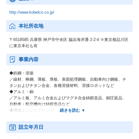
http://www.kobelco.co.jp/
本社所在地
〒6518585 兵庫県 神戸市中央区 脇浜海岸通 2-2-4 ※東京都品川区
に東京本社も有
事業内容
◆鉄鋼・溶接
／線材、棒鋼、薄板、厚板、表面処理鋼板、自動車向け鋼板、チ
タンおよびチタン合金、各種溶接材料、溶接ロボットなど
◆アルミ・銅
／アルミ板、アルミ合金およびマグネ合金鋳鍛造品、銅圧延品、
自動車・航空機向け鋳鍛造品など
◆機械エンジニアリング
／各種産業用機械、製鉄・非鉄・エネルギー・化学プラント、原
子力関連機器、環境プラントなどの各種エンジニアリング業など
設立年月日
◆電力（電力卸供給事業）
◆その他材料事業