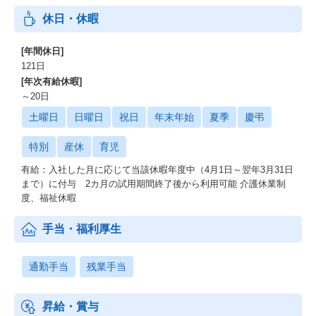
休日・休暇
[年間休日]
121日
[年次有給休暇]
～20日
土曜日
日曜日
祝日
年末年始
夏季
慶弔
特別
産休
育児
有給：入社した月に応じて当該休暇年度中（4月1日～翌年3月31日
まで）に付与 2カ月の試用期間終了後から利用可能 介護休業制
度、福祉休暇
手当・福利厚生
通勤手当
残業手当
昇給・賞与