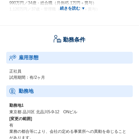
990万円／34歳・総合職（月例45.1万円＋賞与）
1,120万円／37歳・管理職（月給53.6万円＋賞与）
※総合職の残業手当は発生分を支給する（上記モデル年収は月20h
分を想定）
※管理職については残業手当なし
勤務条件
雇用形態
正社員
試用期間：有/2ヶ月
勤務地
勤務地1
東京都 品川区 北品川5-9-12 ONビル
[変更の範囲]
有
業務の都合等により、会社の定める事業所への異動を命じること
があります。