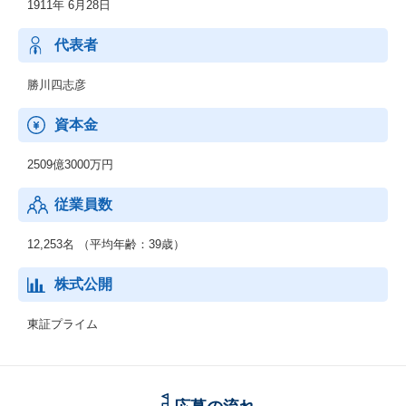
1911年 6月28日
／新鉄源ビジネス、液晶用ターゲット材料、超伝導磁石・線材な
ど
代表者
勝川四志彦
資本金
2509億3000万円
従業員数
12,253名 （平均年齢：39歳）
株式公開
東証プライム