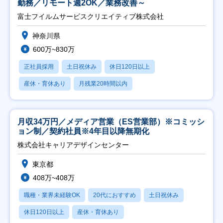
勤務／リモート週2OK／業務改善～
富士フイルムサービスクリエイティブ株式会社
神奈川県
600万~830万
正社員採用
土日祝休み
休日120日以上
産休・育休あり
月残業20時間以内
月収34万円／メディア営業（ES営業部）※コミッシ
ョン制／契約社員※4年目以降無期化
株式会社キャリアデザインセンター
東京都
408万~408万
職種・業界未経験OK
20代におすすめ
土日祝休み
休日120日以上
産休・育休あり