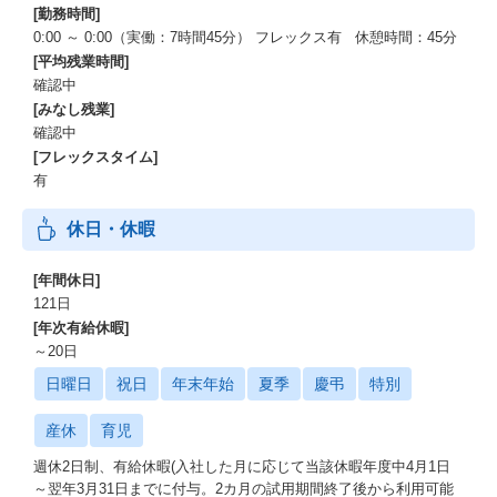
[勤務時間]
0:00 ～ 0:00（実働：7時間45分） フレックス有 休憩時間：45分
[平均残業時間]
確認中
[みなし残業]
確認中
[フレックスタイム]
有
休日・休暇
[年間休日]
121日
[年次有給休暇]
～20日
日曜日
祝日
年末年始
夏季
慶弔
特別
産休
育児
週休2日制、有給休暇(入社した月に応じて当該休暇年度中4月1日
～翌年3月31日までに付与。2カ月の試用期間終了後から利用可能