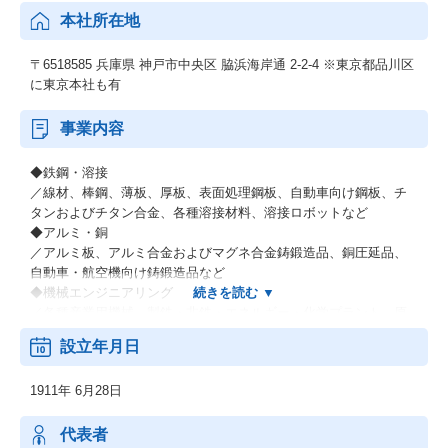
本社所在地
〒6518585 兵庫県 神戸市中央区 脇浜海岸通 2-2-4 ※東京都品川区
に東京本社も有
事業内容
◆鉄鋼・溶接
／線材、棒鋼、薄板、厚板、表面処理鋼板、自動車向け鋼板、チ
タンおよびチタン合金、各種溶接材料、溶接ロボットなど
◆アルミ・銅
／アルミ板、アルミ合金およびマグネ合金鋳鍛造品、銅圧延品、
自動車・航空機向け鋳鍛造品など
◆機械エンジニアリング
／各種産業用機械、製鉄・非鉄・エネルギー・化学プラント、原
子力関連機器、環境プラントなどの各種エンジニアリング業など
設立年月日
◆電力（電力卸供給事業）
◆その他材料事業
1911年 6月28日
／新鉄源ビジネス、液晶用ターゲット材料、超伝導磁石・線材な
ど
代表者