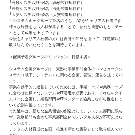
└高砂システム担当4名（高砂製作所駐在）
└長府システム担当4名（長府製造所駐在）
└大安システム担当2名（大安製造所駐在）
※システム企画グループ12名のうち、7名がキャリア入社者です。
様々な経歴をもつ人材が集まることで、新たな発想のもと、チー
ムとして成果を上げています。
今後もキャリア入社者の方には自身の知見を用いて、課題解決に
取り組んでいただくことを期待しています。
＜配属予定グループのミッション、目指す姿＞
システム企画グループは、素形材事業部門全体のコンピュータシ
ステム（以下、システム）に関わる企画、管理、運営を担ってい
ます。
事業を効率的に運営していくためには、事業ニーズや業務ニーズ
に合わせた様々なシステムやIT活用が必要であり、それらをタイ
ムリーに企画し、業務部門やITベンダーと協業しながら推進して
いく役割を担っています。
また近年は、新たな企業価値の創造として、システム部門に限ら
ず、業務部門も含めた事業部門全体でデジタル人材が不可欠とな
っています。
デジタル人材育成の企画・推進も新たな役割として取り組んでい