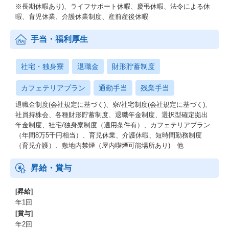
※長期休暇あり)、ライフサポート休暇、慶弔休暇、法令による休
暇、育児休業、介護休業制度、産前産後休暇
手当・福利厚生
社宅・独身寮
退職金
財形貯蓄制度
カフェテリアプラン
通勤手当
残業手当
退職金制度(会社規定に基づく)、寮/社宅制度(会社規定に基づく)、
社員持株会、各種財形貯蓄制度、退職年金制度、選択型確定拠出
年金制度、社宅/独身寮制度（適用条件有）、カフェテリアプラン
（年間8万5千円相当）、育児休業、介護休暇、短時間勤務制度
（育児介護）、敷地内禁煙（屋内喫煙可能場所あり) 他
昇給・賞与
[昇給]
年1回
[賞与]
年2回