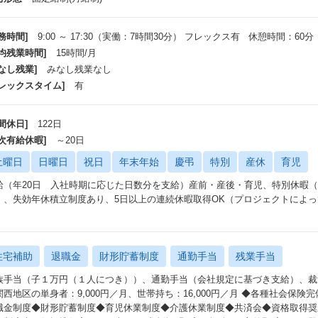
務時間]
9:00 ～ 17:30（実働：7時間30分） フレックス有 休憩時間：60分
平均残業時間]
15時間/月
なし残業]
みなし残業なし
フレックスタイム]
有
間休日]
122日
年次有給休暇]
～20日
土曜日
日曜日
祝日
年末年始
慶弔
特別
産休
育児
給（年20日 入社時期に応じた日数分を支給）産前・産後・育児、特別休暇
）、失効年休積立制度あり、5日以上の連続休暇取得OK（プロジェクトによっ
）
住宅補助
退職金
財形貯蓄制度
通勤手当
残業手当
族手当（子１万円（１人につき））、通勤手当（会社規定に基づき支給）、裁
関西地区の単身者：9,000円／月、世帯持ち：16,000円／月 ◆各種社会保
職金制度◆財形貯蓄制度◆育児休業制度◆介護休業制度◆共済会◆資格取得奨