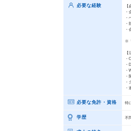
必要な経験
【
・
・
・
・
※
【
・O
・D
・W
・開
・
・連
必要な免許・資格
特
学歴
不