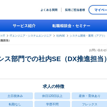
マイペ
よくある質問
採用ご担当者様
サービス紹介
転職相談会・セミナー
トIT
ITエンジニア・システムエンジニア
社内SE
システム開発・運用（アプリ）
推進担当）
お問い合わせ番
情シス部門での社内SE（DX推進担当
求人の特徴
土日祝休み
休日120日以上
産休・育休あり
転勤なし
学歴不問
フレックス