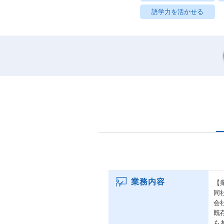
語学力を活かせる
業務内容
【
同
会
既
も