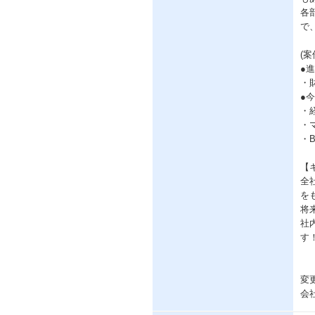
各
で
(案
●
・
●
・
・
・
【
全
を
将
社
す
変
会