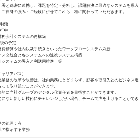
部署と綿密に連携し、課題を特定・分析し、課題解決に最適なシステムを導入
、ご自身の強み・ご経験に併せてこれら工程に関わっていただきます。
件例)
進行中
財務会計システムの再構築
今後の予定
経費精算や社内決裁手続きといったワークフローシステム刷新
マスタ統合と各システムへの連携システム構築
BIシステムの導入と利活用推進 等
キャリアパス】
社業務の改革や改善は、社内業務にとどまらず、顧客や取引先とのビジネス進
もって取り組むことができます。
来的に当社グループのデジタル化責任者を目指すことができます。
内にない新しい技術にチャレンジしたい場合、チームで声を上げることができ
！
更の範囲：有
社の指示する業務