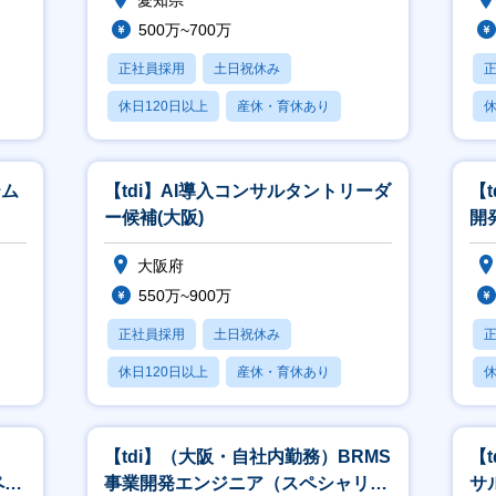
愛知県
500万~700万
正社員採用
土日祝休み
休日120日以上
産休・育休あり
休
月残業20時間以内
月
テム
【tdi】AI導入コンサルタントリーダ
【
ー候補(大阪)
開
大阪府
550万~900万
正社員採用
土日祝休み
休日120日以上
産休・育休あり
休
月残業20時間以内
月
【tdi】（大阪・自社内勤務）BRMS
【t
ペシ
事業開発エンジニア（スペシャリス
サ