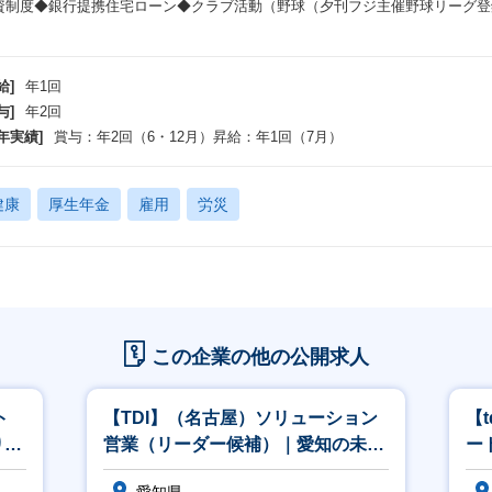
資制度◆銀行提携住宅ローン◆クラブ活動（野球（夕刊フジ主催野球リーグ登
）
給]
年1回
与]
年2回
年実績]
賞与：年2回（6・12月）昇給：年1回（7月）
健康
厚生年金
雇用
労災
この企業の他の公開求人
ント
【TDI】（名古屋）ソリューション
【
り★
営業（リーダー候補）｜愛知の未来
ー
をITで創る。100%直取引・名駅
規