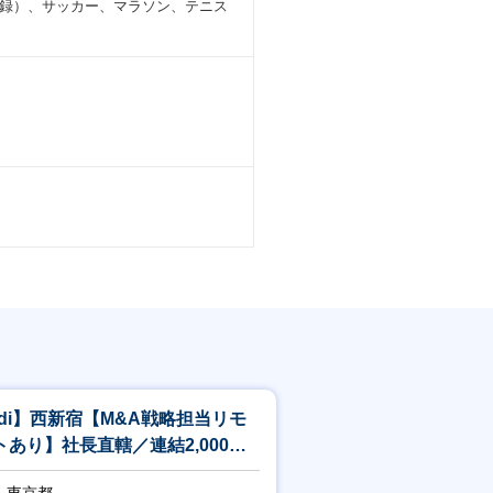
録）、サッカー、マラソン、テニス
tdi】西新宿【M&A戦略担当リモ
トあり】社長直轄／連結2,000人
模のSIerを変革する