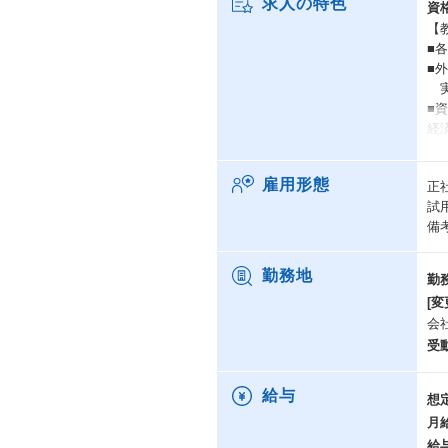
求人の特色
資
【
■
■
実
■
経
い
雇用形態
正
＜
試
・
備
・
・
・
勤務地
勤
・
[変
・
会
・
受
・
給与
想
月
給