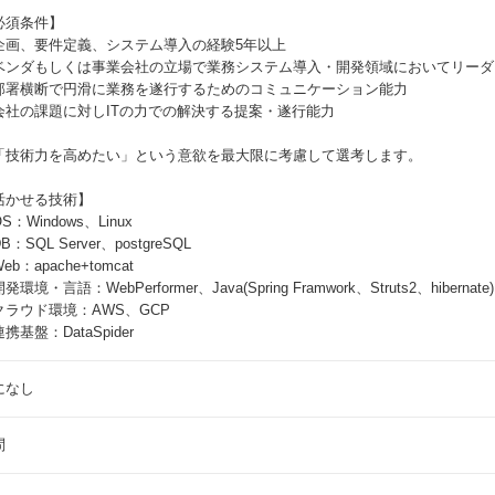
必須条件】
企画、要件定義、システム導入の経験5年以上
ベンダもしくは事業会社の立場で業務システム導入・開発領域においてリーダ
部署横断で円滑に業務を遂行するためのコミュニケーション能力
会社の課題に対しITの力での解決する提案・遂行能力
「技術力を高めたい」という意欲を最大限に考慮して選考します。
活かせる技術】
S：Windows、Linux
B：SQL Server、postgreSQL
eb：apache+tomcat
発環境・言語：WebPerformer、Java(Spring Framwork、Struts2、hibernate)、
クラウド環境：AWS、GCP
携基盤：DataSpider
になし
問