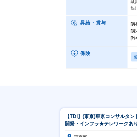
融
他
昇給・賞与
[昇
[賞
[昨
保険
【TDI】(東京)東京コンサルタ
開発・インフラ★テレワークあ
ベテラン歓迎