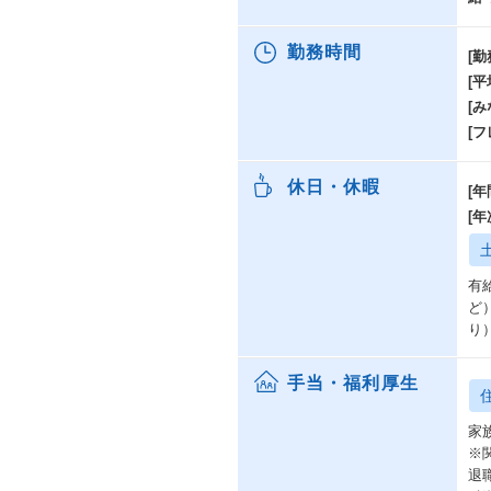
勤務時間
[勤
[
[み
[
休日・休暇
[年
[
有
ど
り
手当・福利厚生
家
※
退