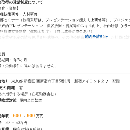
格取得の奨励制度について
教育・資格】
各種技術研修・人材研修
外部セミナー（技術系研修、プレゼンテーション能力向上研修等）、プロジェ
践的プレゼンテーション、顧客折衝・提案等のスキル向上、社内研修（eラ
資格取得支援制度（奨励金制度）（自己成長助成金あり）
済産業省認定の情報処理資格試験や、その他公的資格試験に合格した社員に対
ます。
社員
奨励金の金額例＞他多数あり
用期間：有/3ヶ月
基本情報技術者／5万円
考：労働条件に違いはありません。
ITストラテジスト／100万円
システム監査技術者／100万円
プロジェクトマネージャー／100万円
務地1
東京都 新宿区 西新宿六丁目5番1号 新宿アイランドタワー32階
システムアーキテクト／50万円
更の範囲]
有
ITサービスマネージャ／50万円
社の指示する場所（在宅勤務含む）
情報処理安全確保支援士試験／50万円
動喫煙対策
屋内全面禁煙
応用情報技術者／20万円
600
900
定年収
～
万円
給
30 ～ 50万円
与形態
固定給制(月給制)