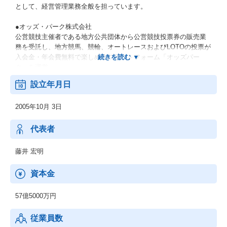
として、経営管理業務全般を担っています。
●オッズ・パーク株式会社
公営競技主催者である地方公共団体から公営競技投票券の販売業
務を受託し、地方競馬、競輪、オートレースおよびLOTOの投票が
入会金・年会費無料で楽しめるプラットフォーム「オッズパー
ク」を運営。
同社のビジネスモデルとしては、売り上げの一定割合を委託料と
設立年月日
して受ける形なので、売上拡大の恩恵を自治体と共有する立場に
ある。
2005年10月 3日
●株式会社さとふる
ふるさと納税ポータルサイト「さとふる」の運営を手がける。同
代表者
社は、返礼品や地域から寄付先の自治体を選んで申し込めるサイ
トの運営だけでなく、寄付金の受付、返礼品の在庫および配送管
藤井 宏明
理まで一貫して受託。煩雑な当該業務を引き受けることで、自治
体職員の業務効率化に貢献している。
資本金
57億5000万円
従業員数