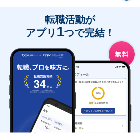
転職活動が
1
アプリ
つで完結！