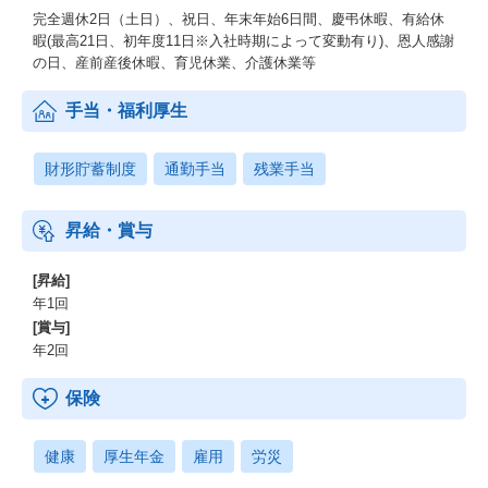
完全週休2日（土日）、祝日、年末年始6日間、慶弔休暇、有給休
暇(最高21日、初年度11日※入社時期によって変動有り)、恩人感謝
の日、産前産後休暇、育児休業、介護休業等
手当・福利厚生
財形貯蓄制度
通勤手当
残業手当
昇給・賞与
[昇給]
年1回
[賞与]
年2回
保険
健康
厚生年金
雇用
労災