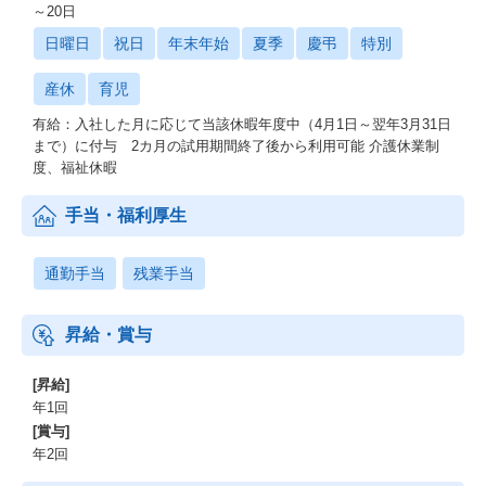
～20日
日曜日
祝日
年末年始
夏季
慶弔
特別
産休
育児
有給：入社した月に応じて当該休暇年度中（4月1日～翌年3月31日
まで）に付与 2カ月の試用期間終了後から利用可能 介護休業制
度、福祉休暇
手当・福利厚生
通勤手当
残業手当
昇給・賞与
[昇給]
年1回
[賞与]
年2回