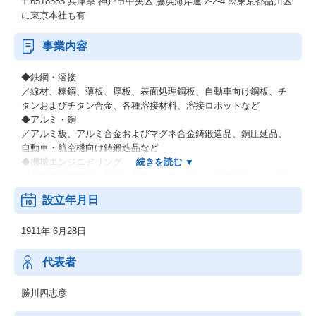
〒6518585 兵庫県 神戸市中央区 脇浜海岸通 2-2-4 ※東京都品川区
に東京本社も有
事業内容
◆鉄鋼・溶接
／線材、棒鋼、薄板、厚板、表面処理鋼板、自動車向け鋼板、チ
タンおよびチタン合金、各種溶接材料、溶接ロボットなど
◆アルミ・銅
／アルミ板、アルミ合金およびマグネ合金鋳鍛造品、銅圧延品、
自動車・航空機向け鋳鍛造品など
◆機械エンジニアリング
／各種産業用機械、製鉄・非鉄・エネルギー・化学プラント、原
子力関連機器、環境プラントなどの各種エンジニアリング業など
設立年月日
◆電力（電力卸供給事業）
◆その他材料事業
1911年 6月28日
／新鉄源ビジネス、液晶用ターゲット材料、超伝導磁石・線材な
ど
代表者
勝川四志彦