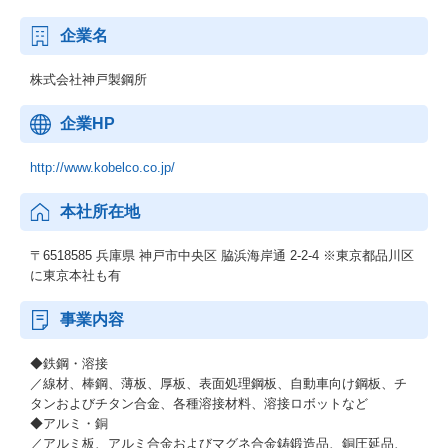
企業名
株式会社神戸製鋼所
企業HP
http://www.kobelco.co.jp/
本社所在地
〒6518585 兵庫県 神戸市中央区 脇浜海岸通 2-2-4 ※東京都品川区
に東京本社も有
事業内容
◆鉄鋼・溶接
／線材、棒鋼、薄板、厚板、表面処理鋼板、自動車向け鋼板、チ
タンおよびチタン合金、各種溶接材料、溶接ロボットなど
◆アルミ・銅
／アルミ板、アルミ合金およびマグネ合金鋳鍛造品、銅圧延品、