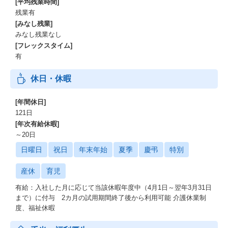
[平均残業時間]
残業有
[みなし残業]
みなし残業なし
[フレックスタイム]
有
休日・休暇
[年間休日]
121日
[年次有給休暇]
～20日
日曜日
祝日
年末年始
夏季
慶弔
特別
産休
育児
有給：入社した月に応じて当該休暇年度中（4月1日～翌年3月31日
まで）に付与 2カ月の試用期間終了後から利用可能 介護休業制
度、福祉休暇