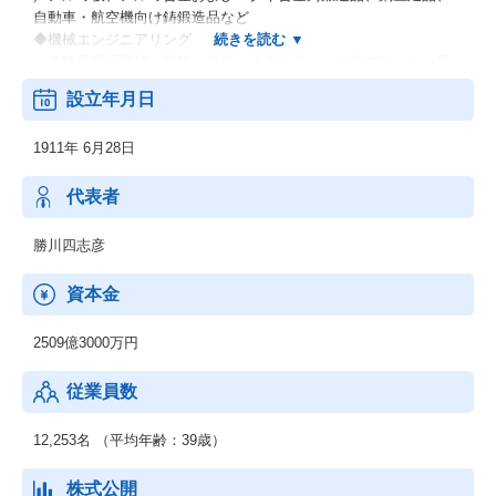
自動車・航空機向け鋳鍛造品など
◆機械エンジニアリング
／各種産業用機械、製鉄・非鉄・エネルギー・化学プラント、原
子力関連機器、環境プラントなどの各種エンジニアリング業など
設立年月日
◆電力（電力卸供給事業）
◆その他材料事業
1911年 6月28日
／新鉄源ビジネス、液晶用ターゲット材料、超伝導磁石・線材な
ど
代表者
勝川四志彦
資本金
2509億3000万円
従業員数
12,253名 （平均年齢：39歳）
株式公開