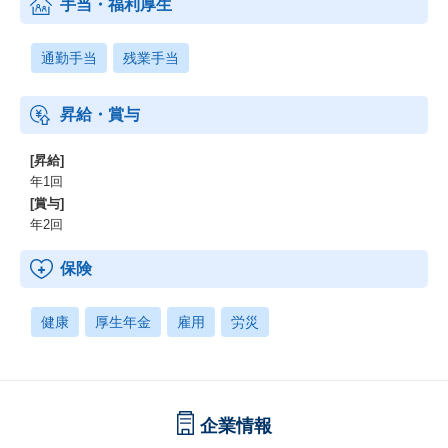
手当・福利厚生
通勤手当
残業手当
昇給・賞与
[昇給]
年1回
[賞与]
年2回
保険
健康
厚生年金
雇用
労災
企業情報