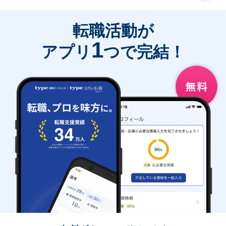
転職活動が
1
アプリ
つで完結！