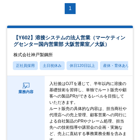
1
【Y602】溶接システムの法人営業（マーケティン
グセンター国内営業部 大阪営業室／大阪）
株式会社神戸製鋼所
正社員採用
土日祝休み
休日120日以上
産休・育休あり
入社後はOJTを通じて、半年以内に溶接の
基礎技術を習得し、単独でルート販売や顧
業務内容
客への製品PRができるレベルを目指して
いただきます。
ルート販売の具体的な内容は、担当商社や
代理店への売上管理、顧客営業への同行に
よる自社製品のPRやクレーム処理、担当
先への技術指導や講習会の企画・実施な
ど、売上に直結する事務業務全般を含みま
す。