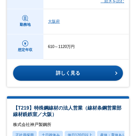
…続きを読む
大阪府
勤務地
610～1120万円
想定年収
詳しく見る
【T219】特殊鋼線材の法人営業（線材条鋼営業部
線材銑鉄室／大阪）
株式会社神戸製鋼所
正社員採用
土日祝休み
休日120日以上
産休・育休あり