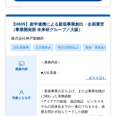
【H609】産学連携による新規事業創出・企画運営
（事業開発部 未来研グループ／大阪）
株式会社神戸製鋼所
正社員採用
土日祝休み
休日120日以上
産休・育休あり
＜業務内容＞
業務内容
■入社直後：
…続きを読む
・新規事業の立ち上げ、または事業化検討
に関わった実務経験
対象となる方
└アイデアの創造、仮説検証、ビジネスモ
デルの具体化までの一連のプロセスを、規
模を問わず自らリードした経験