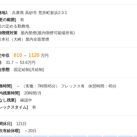
務地1
兵庫県 高砂市 荒井町新浜2-3-1
更の範囲]
有
社の定める勤務地
動喫煙対策
屋内禁煙(屋内喫煙可能場所有)
京本社（大崎）屋内全面禁煙
610
1120
定年収
～
万円
給
31.7 ～ 53.6万円
与形態
固定給制(月給制)
務時間]
～ （実働：7時間45分） フレックス有 休憩時間：45分
平均残業時間]
20時間/月
なし残業]
確認中
フレックスタイム]
有
間休日]
121日
年次有給休暇]
～20日