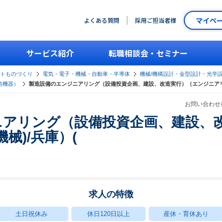
マイペ
よくある質問
採用ご担当者様
サービス紹介
転職相談会・セミナー
ントものづくり
電気・電子・機械・自動車・半導体
機械/機構設計・金型設計・光学
信機器）
製造設備のエンジニアリング（設備投資企画、建設、改造実行）（エンジニアリン
お問い合わせ番
ニアリング（設備投資企画、建設、
械)/兵庫）(
求人の特徴
土日祝休み
休日120日以上
産休・育休あり