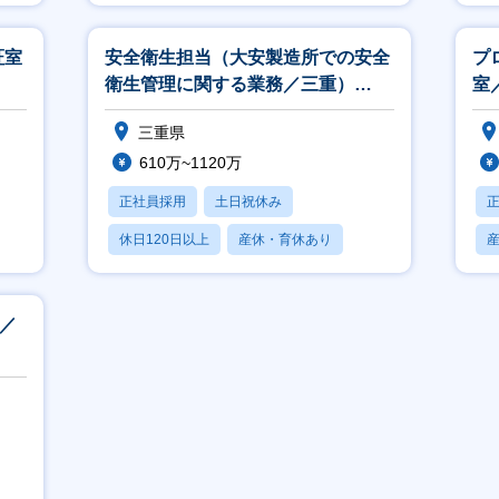
月残業20時間以内
月
証室
安全衛生担当（大安製造所での安全
プ
衛生管理に関する業務／三重）
室／
（S206）
三重県
610万~1120万
正社員採用
土日祝休み
休日120日以上
産休・育休あり
月残業20時間以内
部／