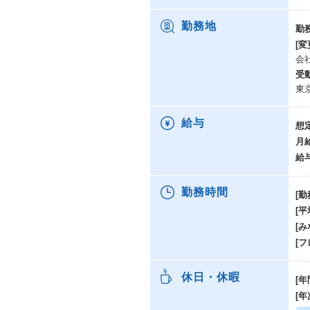
勤務地
勤
[変
会
受
東
給与
想
月
給
勤務時間
[勤
[
[み
[
休日・休暇
[年
[