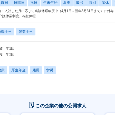
土曜日
日曜日
祝日
年末年始
夏季
慶弔
特別
産休
給：入社した月に応じて当該休暇年度中（4月1日～翌年3月31日まで）に付
 介護休業制度、福祉休暇
通勤手当
残業手当
給]
年1回
与]
年2回
健康
厚生年金
雇用
労災
この企業の他の公開求人