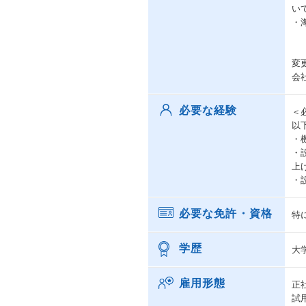
い
・
変
会
必要な経験
＜
以
・
・
上
・
必要な免許・資格
特
学歴
大
雇用形態
正
試