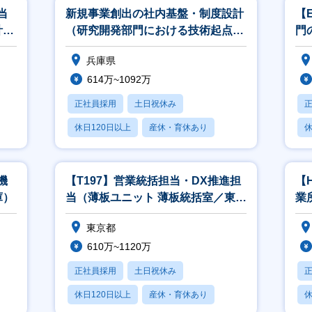
当
新規事業創出の社内基盤・制度設計
【
計シ
（研究開発部門における技術起点の
門
アイデア創出）（兵庫）
原
兵庫県
614万~1092万
正社員採用
土日祝休み
休日120日以上
産休・育休あり
休
月残業20時間以内
月
機
【T197】営業統括担当・DX推進担
【
庫）
当（薄板ユニット 薄板統括室／東
業
京）
な
東京都
610万~1120万
正社員採用
土日祝休み
休日120日以上
産休・育休あり
休