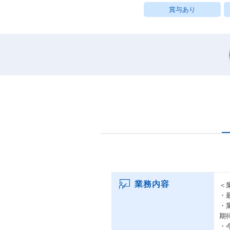
賞与あり
業務内容
＜
・
・
期
・