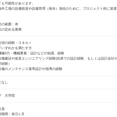
ても可能性があります。
海外工場の設備投資や設備管理（保全）強化のために、プロジェクト的に派遣
更の範囲：有
社の定める業務
必須の経験・スキル＞
下いずれかを満たす方
機械4力・機械要素・設計などの知識、経験
設備建設や改造エンジニアリング経験(自身での設計経験、もしくは設計会社
げ経験）
設備のメンテナンス基準設計や指導の経験
になし
学 大学院
社員
用期間：有/2ヶ月