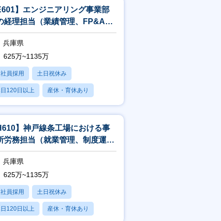
E601】エンジニアリング事業部
の経理担当（業績管理、FP&A、
価計算、会計・税務処理検討、監
兵庫県
625万~1135万
正社員採用
土日祝休み
日120日以上
産休・育休あり
残業20時間以内
H610】神戸線条工場における事
所労務担当（就業管理、制度運用
どの労務業務全般／兵庫）
兵庫県
625万~1135万
正社員採用
土日祝休み
日120日以上
産休・育休あり