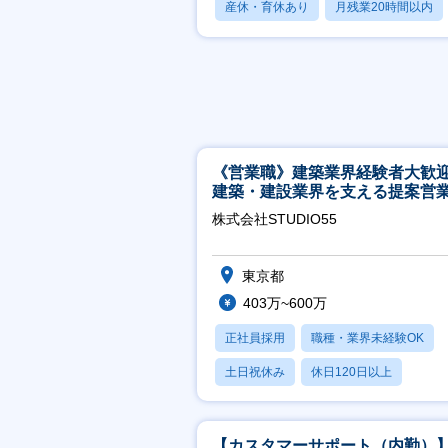
産休・育休あり
月残業20時間以内
賞与あり
《営業職》建築業界経験者大歓
建築・建設業界を支える提案営
│年休125日◎フレックス
株式会社STUDIO55
東京都
403万~600万
正社員採用
職種・業界未経験OK
土日祝休み
休日120日以上
産休・育休あり
【カスタマーサポート（内勤）