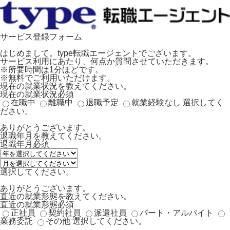
サービス登録フォーム
はじめまして。type転職エージェントでございます。
サービス利用にあたり、何点か質問させていただきます。
※所要時間は1分ほどです。
※無料でご利用いただけます。
現在の就業状況を教えてください。
現在の就業状況
必須
在職中
離職中
退職予定
就業経験なし
選択してく
ださい。
ありがとうございます。
退職年月を教えてください。
退職年月
必須
選択してください。
ありがとうございます。
直近の就業形態を教えてください。
直近の就業形態
必須
正社員
契約社員
派遣社員
パート・アルバイト
業務委託
その他
選択してください。