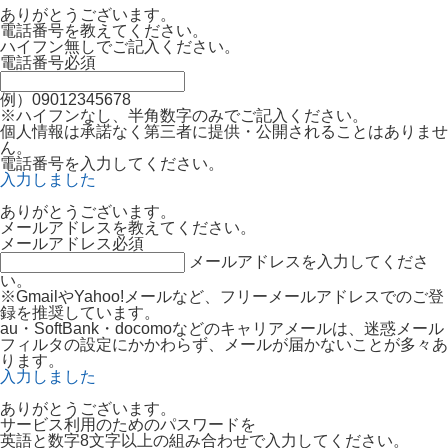
ありがとうございます。
電話番号を教えてください。
ハイフン無しでご記入ください。
電話番号
必須
例）09012345678
※ハイフンなし、半角数字のみでご記入ください。
個人情報は承諾なく第三者に提供・公開されることはありませ
ん。
電話番号を入力してください。
入力しました
ありがとうございます。
メールアドレスを教えてください。
メールアドレス
必須
メールアドレスを入力してくださ
い。
※GmailやYahoo!メールなど、フリーメールアドレスでのご登
録を推奨しています。
au・SoftBank・docomoなどのキャリアメールは、迷惑メール
フィルタの設定にかかわらず、メールが届かないことが多々あ
ります。
入力しました
ありがとうございます。
サービス利用のためのパスワードを
英語と数字8文字以上の組み合わせで入力してください。