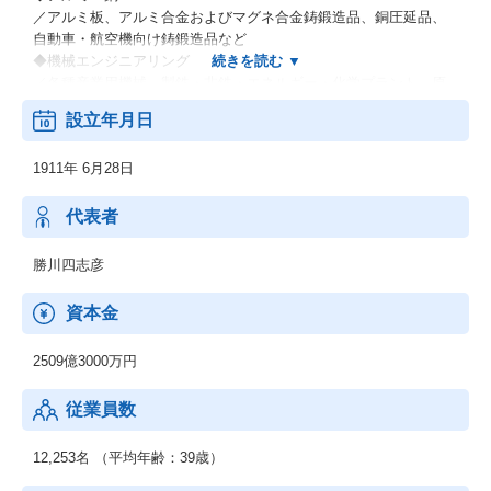
／アルミ板、アルミ合金およびマグネ合金鋳鍛造品、銅圧延品、
自動車・航空機向け鋳鍛造品など
◆機械エンジニアリング
／各種産業用機械、製鉄・非鉄・エネルギー・化学プラント、原
子力関連機器、環境プラントなどの各種エンジニアリング業など
設立年月日
◆電力（電力卸供給事業）
◆その他材料事業
1911年 6月28日
／新鉄源ビジネス、液晶用ターゲット材料、超伝導磁石・線材な
ど
代表者
勝川四志彦
資本金
2509億3000万円
従業員数
12,253名 （平均年齢：39歳）