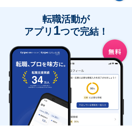
転職活動が
1
アプリ
つで完結！