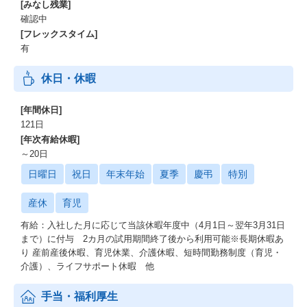
[みなし残業]
確認中
[フレックスタイム]
有
休日・休暇
[年間休日]
121日
[年次有給休暇]
～20日
日曜日
祝日
年末年始
夏季
慶弔
特別
産休
育児
有給：入社した月に応じて当該休暇年度中（4月1日～翌年3月31日
まで）に付与 2カ月の試用期間終了後から利用可能※長期休暇あ
り 産前産後休暇、育児休業、介護休暇、短時間勤務制度（育児・
介護）、ライフサポート休暇 他
手当・福利厚生