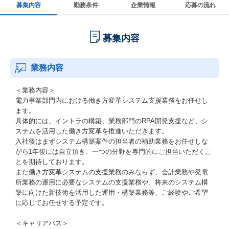
募集内容
勤務条件
企業情報
応募の流れ
募集内容
業務内容
＜業務内容＞
電力事業部門内における働き方変革システム支援業務をお任せし
ます。
具体的には、イントラの構築、業務部門のRPA開発支援など、シ
ステムを活用した働き方変革を推進いただきます。
入社後はまずシステム構築案件の担当者の補助業務をお任せしな
がら1年後には自立頂き、一つの分野を専門的にご担当いただくこ
とを期待しております。
また働き方変革システムの支援業務のみならず、会計業務や発電
所業務の運用に必要なシステムの支援業務や、将来のシステム構
築に向けた新技術を活用した運用・構築業務等、ご経験やご希望
に応じてお任せする予定です。
＜キャリアパス＞