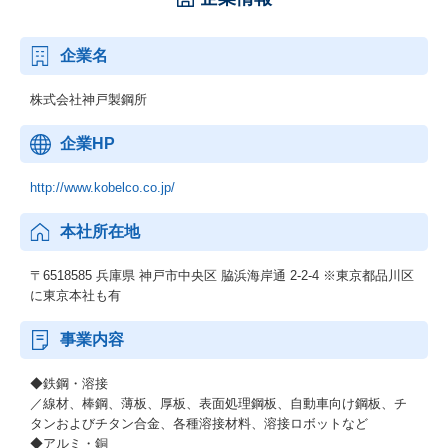
企業名
株式会社神戸製鋼所
企業HP
http://www.kobelco.co.jp/
本社所在地
〒6518585 兵庫県 神戸市中央区 脇浜海岸通 2-2-4 ※東京都品川区
に東京本社も有
事業内容
◆鉄鋼・溶接
／線材、棒鋼、薄板、厚板、表面処理鋼板、自動車向け鋼板、チ
タンおよびチタン合金、各種溶接材料、溶接ロボットなど
◆アルミ・銅