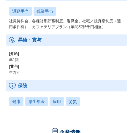
通勤手当
残業手当
社員持株会、各種財形貯蓄制度、退職金、社宅／独身寮制度（適
用条件有）、カフェテリアプラン（年間8万5千円相当）
昇給・賞与
[昇給]
年1回
[賞与]
年2回
保険
健康
厚生年金
雇用
労災
企業情報