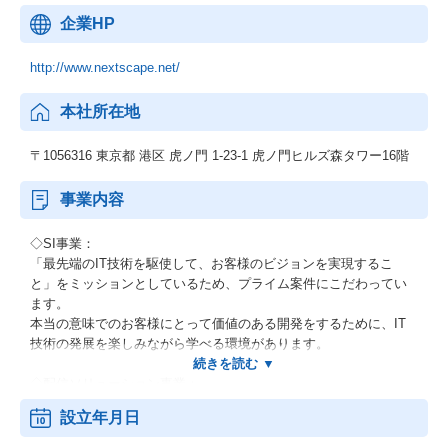
企業HP
http://www.nextscape.net/
本社所在地
〒1056316 東京都 港区 虎ノ門 1-23-1 虎ノ門ヒルズ森タワー16階
事業内容
◇SI事業：
「最先端のIT技術を駆使して、お客様のビジョンを実現するこ
と」をミッションとしているため、プライム案件にこだわってい
ます。
本当の意味でのお客様にとって価値のある開発をするために、IT
技術の発展を楽しみながら学べる環境があります。
◇配信ソリューション事業：
最新技術を集約し、常にベストを尽くしてお客様に提案をし続け
設立年月日
ています。
HEVC(H.265)などの次世代映像技術に積極的に取り組み、多様化