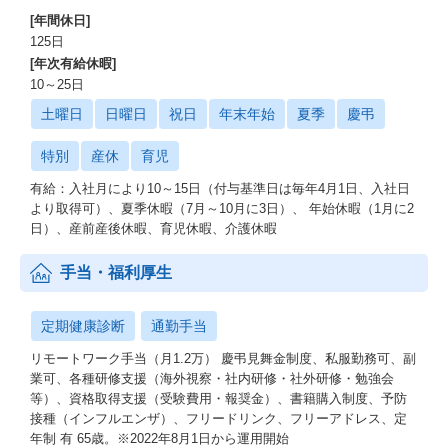
[年間休日]
125日
[年次有給休暇]
10～25日
土曜日
日曜日
祝日
年末年始
夏季
慶弔
特別
産休
育児
有給：入社月により10～15日（付与基準日は毎年4月1日、入社日
より取得可）、夏季休暇（7月～10月に3日）、 年始休暇（1月に2
日）、産前産後休暇、育児休暇、介護休暇
手当・福利厚生
定期健康診断
通勤手当
リモートワーク手当（月1.2万） 慶弔見舞金制度、私服勤務可、副
業可、各種研修支援（海外視察・社内研修・社外研修・勉強会
等）、資格取得支援（受験費用・報奨金）、書籍購入制度、予防
接種（インフルエンザ）、フリードリンク、フリーアドレス、定
年制 有 65歳。※2022年8月1日から運用開始