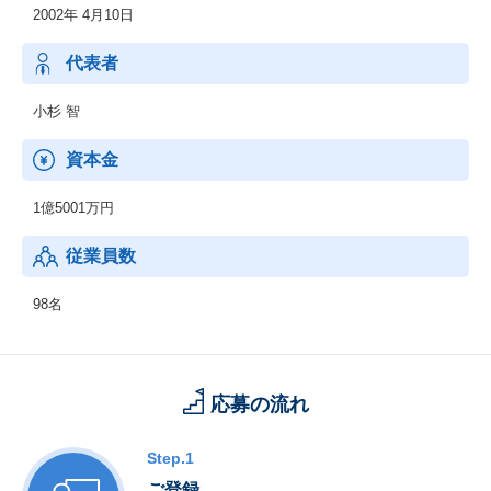
2002年 4月10日
するあらゆる映像デバイスにいち早く対応し、
信頼のおける著作権保護（DRM）技術を、より使いやすい形で提
供するなど、
代表者
配信の全てのフェーズにおいて業界より高い支持を受けていま
す。
小杉 智
・クラウドインテグレーション事業：
資本金
クラウドを最大限に利用したシステム、ECサイト構築
・MR（Microsoft HoloLens）導入支援
1億5001万円
・デジタルマーケティング事業：
従業員数
グローバルCMS（Sitecore, Kentico, Marketo)の導入支援
・スマートフォンアプリ開発:
98名
大手動画配信関連の開発 等
・IoT
自転車位置情報サービス開発:サイクルガードサービス
応募の流れ
Step.1
ご登録