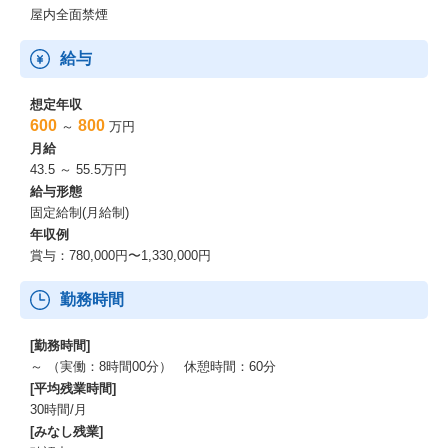
屋内全面禁煙
・「プロジェクトの種別」×「マネージャー/個人の成熟度」に応
じてリモートワークと出社頻度のベストな状態は異なると考えて
給与
います
・「組織の成果が出ること」×「個人の働きやすさが向上するこ
と」の2点を見て、リモートワークの頻度等のバランスは定めます
想定年収
・入社時点のオンボーディング・チームビルド・プロジェクト推
600
800
～
万円
進における会議などにおいて、オフラインを活用することがより
月給
良い成果につながると判断した場合は、チームや関係者で出社し
43.5 ～ 55.5万円
集まることもあります
給与形態
・居住地や出社頻度は、ライフスタイルの状況、望まれるキャリ
固定給制(月給制)
アや配属先のプロジェクト状況、等によって千差万別と考えるた
年収例
め、面談や選考を通して、お互いの情報を共有しながら考えてい
賞与：780,000円〜1,330,000円
きたいと思っています
勤務時間
【実態】
・全体の約80％が週1〜月に数回程度の出社頻度です
[勤務時間]
～ （実働：8時間00分） 休憩時間：60分
働く魅力とキャリアパス
[平均残業時間]
30時間/月
・専門性を武器にした事業推進：
[みなし残業]
LITALICOでは、特定の職能（エンジニア・デザイナー・マーケ