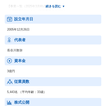
【事業一覧（2025年3月時点）】
・LITALICOワークス（就労支援サービス）
・LITALICOジュニア（ソーシャルスキル＆学習教室）
設立年月日
・LITALICOワンダー（IT×ものづくり教室）
・LITALICO発達ナビ（発達障害ポータルサイト）
2005年12月26日
・LITALICO仕事ナビ（障害のある方の就職情報サイト）
・LITALICOキャリア（障害福祉で働く人の転職サービス）
・LITALICOライフ （ライフプランサポート）
代表者
長谷川敦弥
資本金
3億円
従業員数
5,443名 （平均年齢：33歳）
株式公開