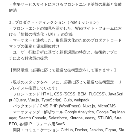
・主要サービスサイトにおけるフロントエンド基盤の刷新と負債
解消
3．プロダクト・ディレクション（PdMミッション）
・フロントエンドの知見を活かした、Webサイト・フォームにお
ける「情報の構造化（UX）」の定義
・マーケターと連携した、集客最大化のためのプロダクトロード
マップの策定と優先順位付け
・ユーザー行動分析に基づく顧客課題の特定と、技術的アプロー
チによる解決策の提示
【開発環境（必要に応じて最適な技術選定をして頂きます）】
（現状のスタックをベースに、必要に応じて最適な技術選定・リ
プレイスを推奨しています）
・フロントエンド HTML, CSS (SCSS, BEM, FLOCSS), JavaScri
pt (jQuery, Vue.js, TypeScript), Gulp, webpack
・バックエンド / CMS PHP (WordPress), Nuxt.js, MicroCMS
・マーケティング・解析ツール Google Analytics, Google Tag Man
ager, Search Console, Salesforce, Kintone, eeasy, STUDIO, f-tra
EFO, 各種LP・フォーム用SaaS
・開発・コミュニケーション GitHub, Docker, Jenkins, Figma, Sla