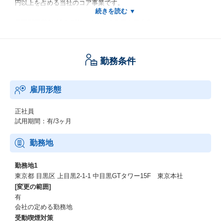
円以上を占める当社のコア事業です。
月間70万PVを超えるWebサイトの集客を最大化し、
支援を必要とするユーザーへ確実に情報を届けるため、
マーケターやデザイナーと共にプロダクトの改善・開発を推進し
ます。
勤務条件
「Andで効率追求」という指針のもと、
単にコードを書くだけではなく、
雇用形態
マーケターやデザイナー、データエンジニア等と協力し、
前段にある顧客課題から目的に対して最適なサイトの在り方を定
義するところから関わっていただきます。
正社員
試用期間：有/3ヶ月
まずはフロントエンド領域のEMとして実務とチームを牽引いただ
き、
勤務地
将来的にはその専門性を起点として、
サービス設計やマーケティング領域においてもリーダーシップを
勤務地1
発揮いただくキャリアアップを期待しています。
東京都 目黒区 上目黒2-1-1 中目黒GTタワー15F 東京本社
[変更の範囲]
働き方について
有
会社の定める勤務地
【方針】
受動喫煙対策