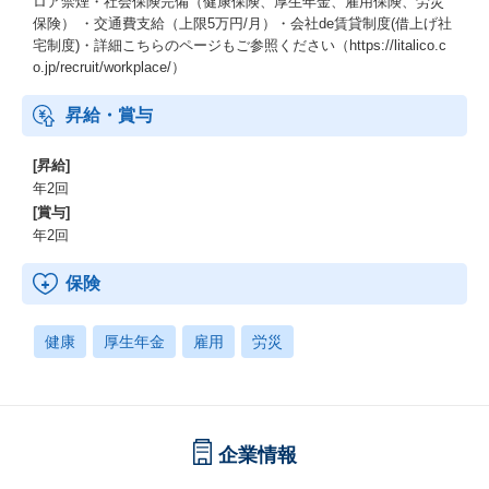
ロア禁煙・社会保険完備（健康保険、厚生年金、雇用保険、労災
データを元に既存フォームの課題を特定・改善する姿勢は「企画
保険） ・交通費支給（上限5万円/月）・会社de賃貸制度(借上げ社
実行力」として、普段の貢献を多様な視点から評価します。
宅制度)・詳細こちらのページもご参照ください（https://litalico.c
o.jp/recruit/workplace/）
昇給・賞与
[昇給]
年2回
[賞与]
年2回
保険
健康
厚生年金
雇用
労災
企業情報