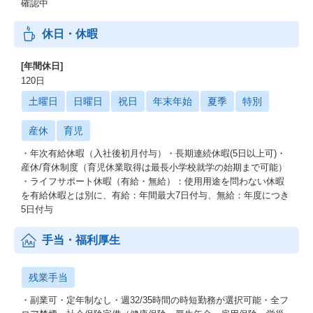
確認中
等）を極めたメンバーが、その専門性を武器に事業の意思決定を
担う実績が多数あります。
休日・休暇
実際に「EMがPdMを兼務する」「クリエイティブ部長が基幹シス
テムをリードする」など、
[年間休日]
専門技術の延長線上で事業を牽引するキャリア形成が、リーダー
シップ発揮の成功パターンとなっています。
120日
土曜日
日曜日
祝日
年末年始
夏季
特別
・高い自由度と顧客貢献：
各プロダクトの特性に合わせ、自らの判断で最適な技術選定やフ
産休
育児
ロー改善を行える裁量があります。
自分の提案が、直接ユーザーの利便性や事業成果に繋がる実感を
・年次有給休暇（入社後初月付与）・長期連続休暇(5日以上可)・
得やすい環境です。
産休/育休制度（育児休業取得は最長小学校就学の始期まで可能）
・ライフサポート休暇（有給・無給）：使用用途を問わない休暇
・複雑なドメインへの挑戦：
を有給休暇とは別に、有給：年間最大7日付与、無給：年度につき
専門性の高い情報設計や多拠点連携など、Web完結のサービスで
5日付与
は味わえない難易度の高い情報の構造化を経験できます。
手当・福利厚生
エンジニア評価制度：
本部共通の評価観点（技術・市場感度・企画実行・改善・組織）
に基づき評価を行います。
残業手当
例えば、自ら現場（事業所）へ赴きペルソナを策定する動きは
・副業可・定年制なし・週32/35時間の時短勤務が選択可能・全フ
「市場感度力」として、