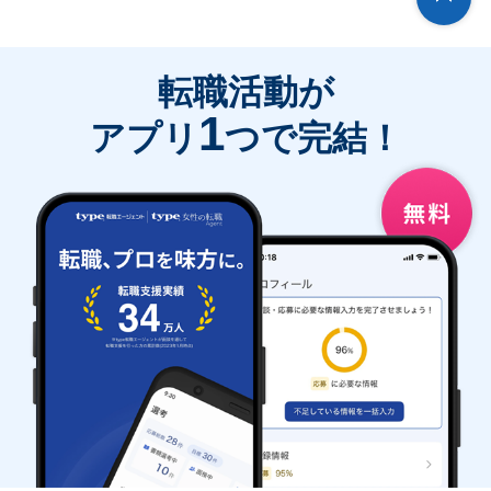
転職活動が
1
アプリ
つで完結！