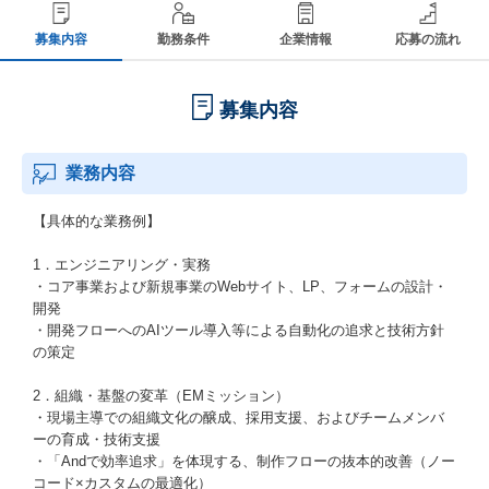
募集内容
勤務条件
企業情報
応募の流れ
募集内容
業務内容
【具体的な業務例】
1．エンジニアリング・実務
・コア事業および新規事業のWebサイト、LP、フォームの設計・
開発
・開発フローへのAIツール導入等による自動化の追求と技術方針
の策定
2．組織・基盤の変革（EMミッション）
・現場主導での組織文化の醸成、採用支援、およびチームメンバ
ーの育成・技術支援
・「Andで効率追求」を体現する、制作フローの抜本的改善（ノー
コード×カスタムの最適化）