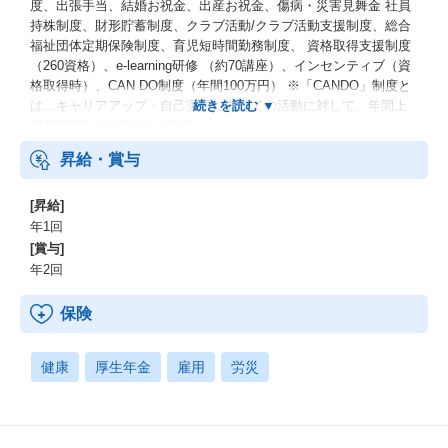
度、出張手当、結婚お祝金、出産お祝金、傷病・災害見舞金 社員
持株制度、財形貯蓄制度、クラブ活動/クラブ活動支援制度、総合
福祉団体定期保険制度、育児短時間勤務制度、 資格取得支援制度
（260資格）、e-learning研修 （約70講座）、インセンティブ（資
格取得時）、CAN DO制度（年間100万円） ※「CANDO」制度と
は…キャリアアップ・自己実現に向けての活動に対して、年間上
限100万円まで支給する制度
昇給・賞与
[昇給]
年1回
[賞与]
年2回
保険
健康
厚生年金
雇用
労災