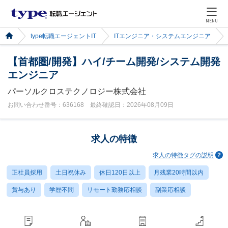
MENU
type転職エージェントIT
ITエンジニア・システムエンジニア
【首都圏/開発】ハイ/チーム開発/システム開発
エンジニア
パーソルクロステクノロジー株式会社
お問い合わせ番号：636168 最終確認日：2026年08月09日
求人の特徴
求人の特徴タグの説明
正社員採用
土日祝休み
休日120日以上
月残業20時間以内
賞与あり
学歴不問
リモート勤務応相談
副業応相談