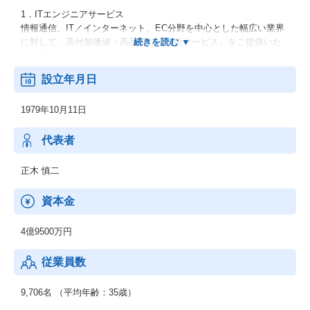
1．ITエンジニアサービス
情報通信、IT／インターネット、EC分野を中心とした幅広い業界
に対して、高付加価値・高品質な「技術サービス」をご提供いた
します。
設立年月日
2．機電エンジニアサービス
開発フェーズである設計・解析・生産技術において、外部活用ニ
1979年10月11日
ーズに幅広くお応えします。
上流工程から下流工程までご提案いたします。
代表者
3．新技術領域 (RPA・セキュリティ等)
RPA、IoT、セキュリティ、MBD、ドローン等の新技術領域へのニ
正木 慎二
ーズにも対応可能です。
資本金
【男女比】
：男性74.3% 女性 25.7%
4億9500万円
【年齢構成】
従業員数
：20代：33％、30代：41％、40代以上：26％
【勤続年数】
9,706名 （平均年齢：35歳）
：0～4年以上：45％、5～9年以上：41％、10年以上：14％