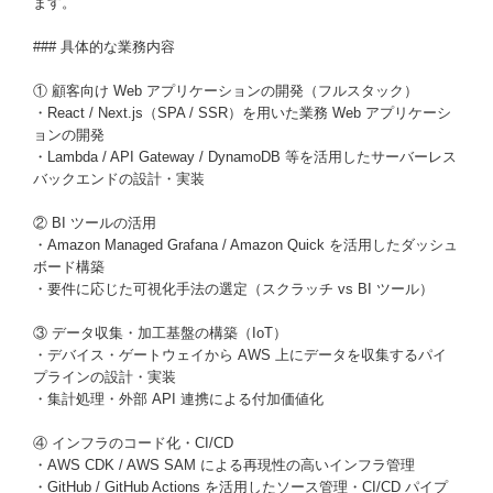
ます。
### 具体的な業務内容
① 顧客向け Web アプリケーションの開発（フルスタック）
・React / Next.js（SPA / SSR）を用いた業務 Web アプリケーシ
ョンの開発
・Lambda / API Gateway / DynamoDB 等を活用したサーバーレス
バックエンドの設計・実装
② BI ツールの活用
・Amazon Managed Grafana / Amazon Quick を活用したダッシュ
ボード構築
・要件に応じた可視化手法の選定（スクラッチ vs BI ツール）
③ データ収集・加工基盤の構築（IoT）
・デバイス・ゲートウェイから AWS 上にデータを収集するパイ
プラインの設計・実装
・集計処理・外部 API 連携による付加価値化
④ インフラのコード化・CI/CD
・AWS CDK / AWS SAM による再現性の高いインフラ管理
・GitHub / GitHub Actions を活用したソース管理・CI/CD パイプ