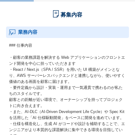
募集内容
業務内容
### 仕事内容
・顧客の業務課題を解決する Web アプリケーションのフロントエ
ンド開発を中心に担っていただきます
・React / Next.js（SPA / SSR）を用いた UI 構築がメインとな
り、AWS サーバーレスバックエンドと連携しながら、使いやすく
価値のある画面を顧客に届けます。
・要件定義から設計・実装・運用まで一気通貫で携わるのが私た
ちのスタイルです。
顧客との距離が近い環境で、オーナーシップを持ってプロジェク
トに向き合えます。
・また、AI-DLC（AI-Driven Development Life Cycle）や Spec Kit
を活用した「AI 仕様駆動開発」をベースに開発を進めています。
・仕様を構造化し、生成 AI がコードや設計を補助することで、エ
ンジニアがより本質的な課題解決に集中できる環境を目指してい