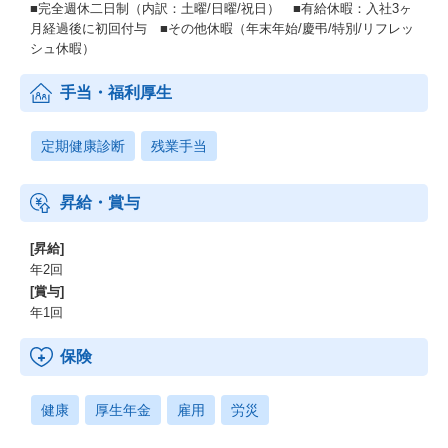
■完全週休二日制（内訳：土曜/日曜/祝日） ■有給休暇：入社3ヶ
月経過後に初回付与 ■その他休暇（年末年始/慶弔/特別/リフレッ
シュ休暇）
手当・福利厚生
定期健康診断
残業手当
昇給・賞与
[昇給]
年2回
[賞与]
年1回
保険
健康
厚生年金
雇用
労災