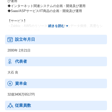
び運用
◆インターネット関連システムの企画・開発及び運用
◆Saas/ASPサービス/IT商品の企画・開発及び運用
【サービス】
・Zabbix：AWSのリソース監視、長期的なデータ保持、高度なシ
ステム連携機能を提供
・Deep Security：AWSのセキュリティを自分で設計できる、総合
設立年月日
サーバーセキュリティ対策ソフトウェア
・Fly Data：リアルタイムでオンプレミス、クラウド等に散財して
2000年 2月21日
いるログデータや既存DBなどのエンタープライズビッグデータを
Redshiftに統合
代表者
大石 良
資本金
32億3406万6517円
従業員数