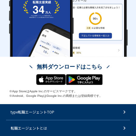
無料ダウンロードはこちら
※App StoreはApple Inc.のサービスマークです。
※Android、Google PlayはGoogle Inc.の商標または登録商標です。
type転職エージェントTOP
転職エージェントとは