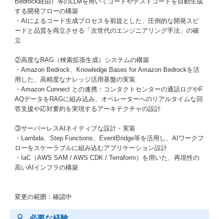
Bedrock経由）等のLLMを用いてコードやテストコードを自動生成
する開発フローの構築
・AIによるコード生成プロセスを前提とした、圧倒的な開発スピ
ードと品質を両立させる「次世代のエンジニアリング手法」の確
立
②高度なRAG（検索拡張生成）システムの構築
・Amazon Bedrock、Knowledge Bases for Amazon Bedrockを活
用した、高精度なナレッジ活用基盤の実装
・Amazon Connect との連携：コンタクトセンターの通話ログやF
AQデータをRAGに組み込み、オペレーターへのリアルタイムな回
答支援や応対要約を実現するアーキテクチャの設計
③サーバーレスAIネイティブな設計・実装
・Lambda、Step Functions、EventBridge等を活用し、AIワークフ
ローをスケーラブルに組み込むアプリケーション設計
・IaC（AWS SAM / AWS CDK / Terraform）を用いた、再現性の
高いAIインフラの構築
変更の範囲：確認中
必要な経験