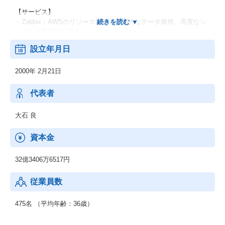
【サービス】
・Zabbix：AWSのリソース監視、長期的なデータ保持、高度なシ
ステム連携機能を提供
・Deep Security：AWSのセキュリティを自分で設計できる、総合
設立年月日
サーバーセキュリティ対策ソフトウェア
・Fly Data：リアルタイムでオンプレミス、クラウド等に散財して
2000年 2月21日
いるログデータや既存DBなどのエンタープライズビッグデータを
Redshiftに統合
代表者
大石 良
資本金
32億3406万6517円
従業員数
475名 （平均年齢：36歳）