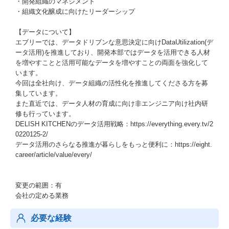
・開発組織のマネジメント
・組織文化醸成に向けたリーダーシップ
【データについて】
エブリーでは、データドリブンな意思決定に向けDataUtilization(デ
ータ活用)を推進しており、開発本部ではデータを活用できる人材
を増やすことと活用可能なデータを増やすことの両面を強化して
います。
今回は全社向け、データ組織の活性化を推進してくださる方を募
集しています。
また直近では、データ人材の育成に向け非エンジニア向け社内研
修も行っています。
DELISH KITCHENのデータ活用戦略：https://everything.every.tv/2
0220125-2/
データ活用のさらなる推進が暮らしをもっと便利に：https://eight.
career/article/value/every/
変更の範囲：有
会社の定める業務
必要な経験