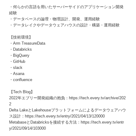
・何らかの言語を用いたサーバーサイドのアプリケーション開発
経験
・データベースの論理・物理設計、開発、運用経験
・データレイクやデータウェアハウスの設計・構築・運用経験
【技術環境】
・Arm TreasureData
・Databricks
・BigQuery
・GitHub
・slack
・Asana
・confluence
【Tech Blog】
2022年エブリー開発組織の抱負：https://tech.every.tv/archive/202
2
Delta LakeとLakehouseプラットフォームによるデータウェアハウ
ス設計：https://tech.every.tv/entry/2021/04/13/120000
MetabaseとDatabricksを接続する方法：https://tech.every.tv/entr
y/2021/09/14/103000