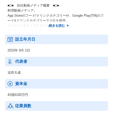
■□■ 自社動画メディア概要 ■□■
料理動画メディア。
App Storeのフード/ドリンクカテゴリーや、Google Play(TM)のフ
ード&ドリンクカテゴリーで上位を維持。
ファミリー&ライフスタイル動画メディア。
ニュース&エンタメ動画メディア
設立年月日
※創業より日が浅い企業ですが、安定した財務基盤を持って、新
たなネットビジネスの在り方を証明し続けております。
2015年 9月 1日
代表者
吉田大成
資本金
42億6100万円
従業員数