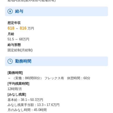
敷地内禁煙(屋外喫煙可能場所有)
＜特徴＞
給与
・登録企業数は28万社を突破
・令和4年度 国交省主催インフラDX大賞 初の「スタートアップ奨
想定年収
励賞」を受賞
618
816
～
万円
・建設業界に求められるITサービスとしてCCUSに認定（※CCUS
月給
＝建設業団体と国交省が連携して普及を推進している建設版マイ
51.5 ～ 68万円
ナンバー）
給与形態
・業界と連携したイベント等実施して業界内でのプレゼンス向上
固定給制(月給制)
サービスサイト：https://greenfile.work/
勤務時間
◇社員が安心して長期的に働ける同社の「社風」と「福利厚生」
[勤務時間]
～ （実働：8時間00分） フレックス有 休憩時間：60分
＊同社の組織と働く環境＊
[平均残業時間]
＜組織構成＞
12時間/月
・人数：57名
[みなし残業]
・平均年齢：31.9歳
基本給：38.1～50.3万円
みなし残業手当額：13.3～17.6万円
＜働く環境＞
月のみなし時間：45.0時間