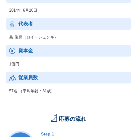
｢安全書類」「顔認証入退場管理」の2種類の機能を展開し 33万社
2014年 6月10日
が登録しております。
代表者
呂 俊輝（ロイ・シュンキ）
資本金
1億円
従業員数
57名 （平均年齢：31歳）
応募の流れ
Step.1