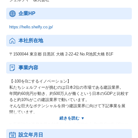
企業HP
https://hello.shelfy.co.jp/
本社所在地
〒1500044 東京都 目黒区 大橋 2-22-42 No.R池尻大橋 B1F
事業内容
【-100を0にするイノベーション】
私たちシェルフィーが挑むのは日本2位の市場である建設業界。
年間約60兆円が動き、約500万人が働くという日本のGDPと比較す
ると約10%がこの建設業界で動いています。
そんな巨大なポテンシャルを持つ建設業界に向けて下記事業を展
開しています。
■ 工事”外”の事務作業を効率化する 生産性向上 BtoB SaaS『Green
file.work』
設立年月日
数百社・数千人が関わることもある建設工事現場の効率化ツール