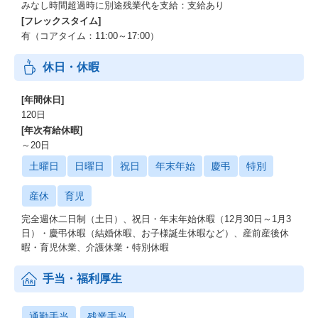
健やかに働き続けるためのしくみ
みなし時間超過時に別途残業代を支給：支給あり
「挑戦し続けるために長く健やかに共に歩み続ける」をテーマと
[フレックスタイム]
し、ひとりひとりのパフォーマンスを向上するための制度設計を
有（コアタイム：11:00～17:00）
しています。
そしてその制度が活用されやすい文化の醸成に取り組んでいま
休日・休暇
す。
[年間休日]
・フレキシブルタイム：コアタイム11:00～17:00
120日
・有給休暇の計画付与：GWと年末年始は7～11連休以上の長期休
[年次有給休暇]
暇となるよう有給休暇の計画付与を実施
・近距離手当：オフィスから1.5km圏内在住で月4万円、3km圏内
～20日
在住で月2万円を支給
土曜日
日曜日
祝日
年末年始
慶弔
特別
・突発休暇：前日や当日にパフォーマンスが発揮できなさそうな
場合、理由を問わず出勤直前でも休みを宣言してOK
産休
育児
・超サンサン休暇：勤続2年ごとに、2週間の有給休暇の付与。さ
らに8年に一度、4週間の有給休暇の付与
完全週休二日制（土日）、祝日・年末年始休暇（12月30日～1月3
・育児休業
日）・慶弔休暇（結婚休暇、お子様誕生休暇など）、産前産後休
・時短勤務：育児や介護などを目的を問わず、働き方を支えるた
暇・育児休業、介護休業・特別休暇
めの時短勤務を申請可能
手当・福利厚生
制度があるだけではなく、きちんと利用されています◎
・有給取得率83%
・育児休業取得率100%
通勤手当
残業手当