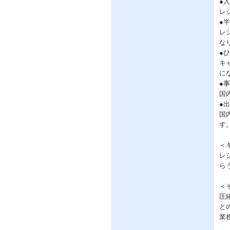
●
レ
●
レ
な
●
キ
に
●
国
●
国
す
＜
レ
ら
＜
圧
と
業