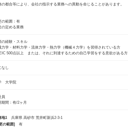
務の都合等により、会社の指示する業務への異動を命じることがあります。
更の範囲：有
社の定める業務
須の経験・スキル
械力学・材料力学・流体力学・熱力学（機械４力学）を習得されている方
OEIC 500点以上 または、それに到達するための自己学習をする意欲がある方
になし
学 大学院
社員
用期間：有/2ヶ月
務地1
兵庫県 高砂市 荒井町新浜2-3-1
更の範囲]
有