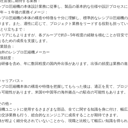
入社直後に期待する業務：
シプロ圧縮機の本体設計業務に従事し、製品の基本的な仕様や設計プロセスに
半年～１年後の業務イメージ：
シプロ圧縮機の本体の構造や特徴を十分に理解し、標準的なレシプロ圧縮機の
ります。また、適性に応じて、プロジェクト業務をリードする役割も担ってい
ひとり立ちまで：
ャリアにもよりますが、各グループで約3～5年程度の経験を積むことが目安
なるための成長を支援します。
事業競合：
内外のレシプロ圧縮機メーカー
出張頻度：
内研修を含め、年に数回程度の国内外出張があります。出張の頻度は業務の進捗
。
キャリアパス＞
シプロ圧縮機本体の構造や特徴を把握してもらった後は、適正を見て、プロジ
う可能性があります。米国や中国等の海外拠点への駐在の可能性もあります。
その他＞
縮機ユニットに使用するさまざまな部品、全てに関する知識を身に付け、幅広
の交渉業務も行う、総合的なエンジニアに成長することが期待できます。
務が程よく細分化されていないことから、現職と比較して幅広い知識を得られ