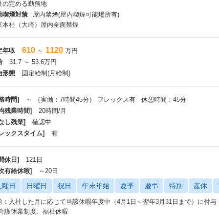
社の定める勤務地
動喫煙対策
屋内禁煙(屋内喫煙可能場所有)
京本社（大崎）屋内全面禁煙
610
1120
定年収
～
万円
給
31.7 ～ 53.6万円
与形態
固定給制(月給制)
務時間]
～ （実働：7時間45分） フレックス有 休憩時間：45分
平均残業時間]
20時間/月
なし残業]
確認中
フレックスタイム]
有
間休日]
121日
年次有給休暇]
～20日
土曜日
日曜日
祝日
年末年始
夏季
慶弔
特別
産休
給：入社した月に応じて当該休暇年度中（4月1日～翌年3月31日まで）に付
 介護休業制度、福祉休暇