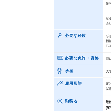
業
変
会
必要な経験
必
機
T
必要な免許・資格
特
学歴
大
雇用形態
正
試
勤務地
勤
[変