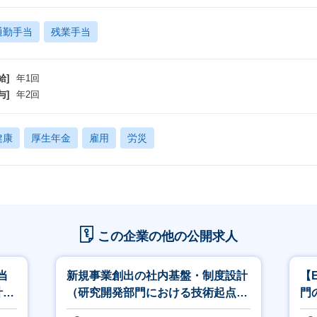
通勤手当
残業手当
給]
年1回
与]
年2回
健康
厚生年金
雇用
労災
この企業の他の公開求人
当
新規事業創出の社内基盤・制度設計
【
計シ
（研究開発部門における技術起点の
門
アイデア創出）（兵庫）
原