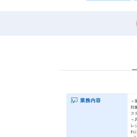
業務内容
＜
対
ス
＜
レ
れ