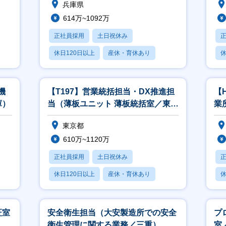
兵庫県
614万~1092万
正社員採用
土日祝休み
休日120日以上
産休・育休あり
休
月残業20時間以内
月
機
【T197】営業統括担当・DX推進担
【
庫）
当（薄板ユニット 薄板統括室／東
業
京）
な
東京都
610万~1120万
正社員採用
土日祝休み
休日120日以上
産休・育休あり
休
月残業20時間以内
月
証室
安全衛生担当（大安製造所での安全
プ
衛生管理に関する業務／三重）
室／