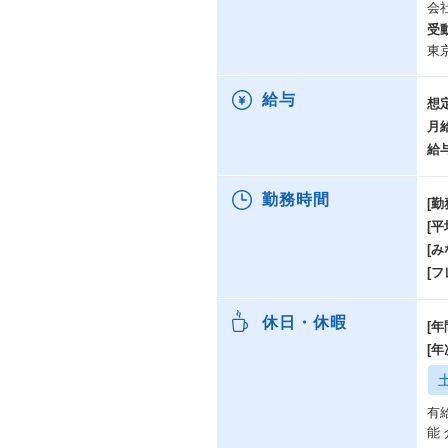
会
受
東
給与
想
月
給
勤務時間
[勤
[
[み
[
休日・休暇
[年
[
有
能