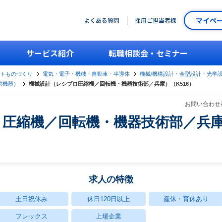
マイペ
よくある質問
採用ご担当者様
サービス紹介
転職相談会・セミナー
ントものづくり
電気・電子・機械・自動車・半導体
機械/機構設計・金型設計・光学
信機器）
機械設計（レシプロ圧縮機／回転機・機器技術部／兵庫）（K516）
お問い合わせ番
圧縮機／回転機・機器技術部／兵庫）
求人の特徴
土日祝休み
休日120日以上
産休・育休あり
フレックス
上場企業