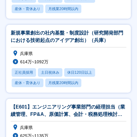
産休・育休あり
月残業20時間以内
新規事業創出の社内基盤・制度設計（研究開発部門
における技術起点のアイデア創出）（兵庫）
兵庫県
614万~1092万
正社員採用
土日祝休み
休日120日以上
産休・育休あり
月残業20時間以内
【E601】エンジニアリング事業部門の経理担当（業
績管理、FP&A、原価計算、会計・税務処理検討、
監
兵庫県
625万~1135万