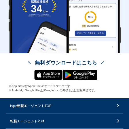
無料ダウンロードはこちら
※App StoreはApple Inc.のサービスマークです。
※Android、Google PlayはGoogle Inc.の商標または登録商標です。
type転職エージェントTOP
転職エージェントとは