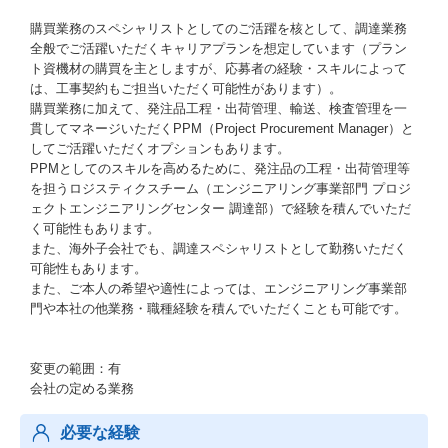
購買業務のスペシャリストとしてのご活躍を核として、調達業務
全般でご活躍いただくキャリアプランを想定しています（プラン
ト資機材の購買を主としますが、応募者の経験・スキルによって
は、工事契約もご担当いただく可能性があります）。
購買業務に加えて、発注品工程・出荷管理、輸送、検査管理を一
貫してマネージいただくPPM（Project Procurement Manager）と
してご活躍いただくオプションもあります。
PPMとしてのスキルを高めるために、発注品の工程・出荷管理等
を担うロジスティクスチーム（エンジニアリング事業部門 プロジ
ェクトエンジニアリングセンター 調達部）で経験を積んでいただ
く可能性もあります。
また、海外子会社でも、調達スペシャリストとして勤務いただく
可能性もあります。
また、ご本人の希望や適性によっては、エンジニアリング事業部
門や本社の他業務・職種経験を積んでいただくことも可能です。
変更の範囲：有
会社の定める業務
必要な経験