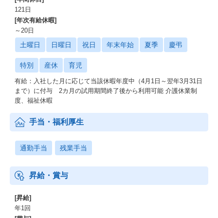
121日
[年次有給休暇]
～20日
土曜日
日曜日
祝日
年末年始
夏季
慶弔
特別
産休
育児
有給：入社した月に応じて当該休暇年度中（4月1日～翌年3月31日
まで）に付与 2カ月の試用期間終了後から利用可能 介護休業制
度、福祉休暇
手当・福利厚生
通勤手当
残業手当
昇給・賞与
[昇給]
年1回