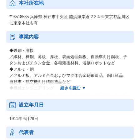
本社所在地
〒6518585 兵庫県 神戸市中央区 脇浜海岸通 2-2-4 ※東京都品川区
に東京本社も有
事業内容
◆鉄鋼・溶接
／線材、棒鋼、薄板、厚板、表面処理鋼板、自動車向け鋼板、チ
タンおよびチタン合金、各種溶接材料、溶接ロボットなど
◆アルミ・銅
／アルミ板、アルミ合金およびマグネ合金鋳鍛造品、銅圧延品、
自動車・航空機向け鋳鍛造品など
◆機械エンジニアリング
／各種産業用機械、製鉄・非鉄・エネルギー・化学プラント、原
子力関連機器、環境プラントなどの各種エンジニアリング業など
設立年月日
◆電力（電力卸供給事業）
◆その他材料事業
1911年 6月28日
／新鉄源ビジネス、液晶用ターゲット材料、超伝導磁石・線材な
ど
代表者