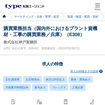
MENU
マーケティング・企画・管理・経営
貿易・物流・購買・資材
購買業務担当（国内外におけるプラント資機
材・工事の購買業務／兵庫）（E308）
株式会社神戸製鋼所
お問い合わせ番号：606487 最終確認日：2026年08月07日
求人の特徴
求人の特徴タグの説明
正社員採用
土日祝休み
休日120日以上
産休・育休あり
月残業20時間以内
賞与あり
フレックス
上場企業