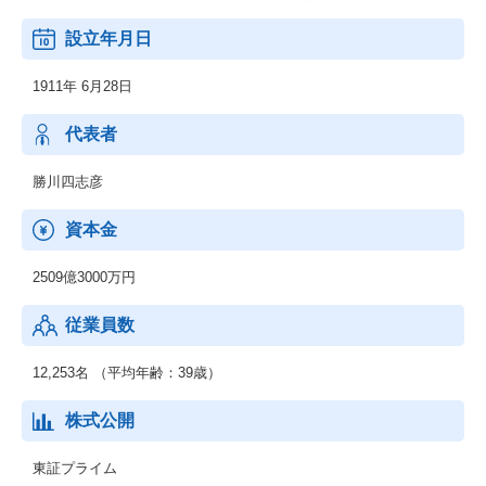
／各種産業用機械、製鉄・非鉄・エネルギー・化学プラント、原
子力関連機器、環境プラントなどの各種エンジニアリング業など
設立年月日
◆電力（電力卸供給事業）
◆その他材料事業
1911年 6月28日
／新鉄源ビジネス、液晶用ターゲット材料、超伝導磁石・線材な
ど
代表者
勝川四志彦
資本金
2509億3000万円
従業員数
12,253名 （平均年齢：39歳）
株式公開
東証プライム