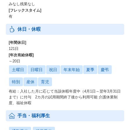
みなし残業なし
[フレックスタイム]
有
休日・休暇
[年間休日]
121日
[年次有給休暇]
～20日
土曜日
日曜日
祝日
年末年始
夏季
慶弔
特別
産休
育児
有給：入社した月に応じて当該休暇年度中（4月1日～翌年3月31日
まで）に付与 2カ月の試用期間終了後から利用可能 介護休業制
度、福祉休暇
手当・福利厚生