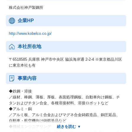
株式会社神戸製鋼所
企業HP
http://www.kobelco.co.jp/
本社所在地
〒6518585 兵庫県 神戸市中央区 脇浜海岸通 2-2-4 ※東京都品川区
に東京本社も有
事業内容
◆鉄鋼・溶接
／線材、棒鋼、薄板、厚板、表面処理鋼板、自動車向け鋼板、チ
タンおよびチタン合金、各種溶接材料、溶接ロボットなど
◆アルミ・銅
／アルミ板、アルミ合金およびマグネ合金鋳鍛造品、銅圧延品、
自動車・航空機向け鋳鍛造品など
◆機械エンジニアリング