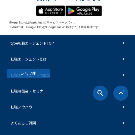
※App StoreはApple Inc.のサービスマークです。
※Android、Google PlayはGoogle Inc.の商標または登録商標です。
type転職エージェントTOP
転職エージェントとは
1-7 / 7件
転職エージェントの面談
転職相談会・セミナー
転職ノウハウ
よくあるご質問