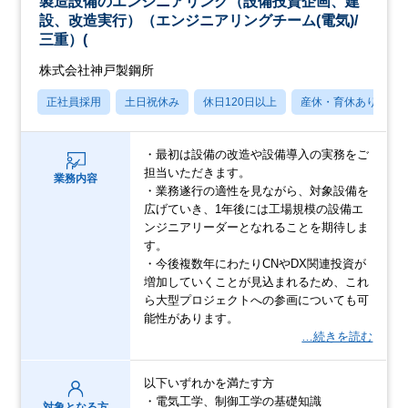
製造設備のエンジニアリング（設備投資企画、建
設、改造実行）（エンジニアリングチーム(電気)/
三重）(
株式会社神戸製鋼所
正社員採用
土日祝休み
休日120日以上
産休・育休あり
・最初は設備の改造や設備導入の実務をご
担当いただきます。
業務内容
・業務遂行の適性を見ながら、対象設備を
広げていき、1年後には工場規模の設備エ
ンジニアリーダーとなれることを期待しま
す。
・今後複数年にわたりCNやDX関連投資が
増加していくことが見込まれるため、これ
ら大型プロジェクトへの参画についても可
能性があります。
…続きを読む
以下いずれかを満たす方
・電気工学、制御工学の基礎知識
対象となる方