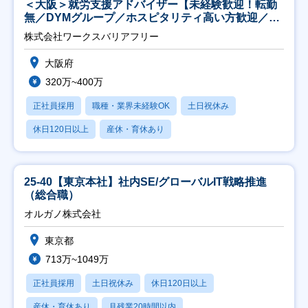
＜大阪＞就労支援アドバイザー【未経験歓迎！転勤
無／DYMグループ／ホスピタリティ高い方歓迎／土
日祝】
株式会社ワークスバリアフリー
大阪府
320万~400万
正社員採用
職種・業界未経験OK
土日祝休み
休日120日以上
産休・育休あり
25-40【東京本社】社内SE/グローバルIT戦略推進
（総合職）
オルガノ株式会社
東京都
713万~1049万
正社員採用
土日祝休み
休日120日以上
産休・育休あり
月残業20時間以内