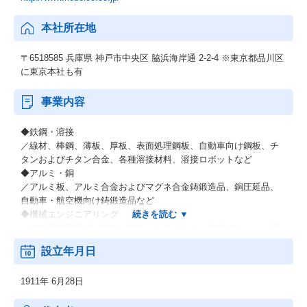
本社所在地
〒6518585 兵庫県 神戸市中央区 脇浜海岸通 2-2-4 ※東京都品川区
に東京本社も有
事業内容
◆鉄鋼・溶接
／線材、棒鋼、薄板、厚板、表面処理鋼板、自動車向け鋼板、チ
タンおよびチタン合金、各種溶接材料、溶接ロボットなど
◆アルミ・銅
／アルミ板、アルミ合金およびマグネ合金鋳鍛造品、銅圧延品、
自動車・航空機向け鋳鍛造品など
◆機械エンジニアリング
／各種産業用機械、製鉄・非鉄・エネルギー・化学プラント、原
子力関連機器、環境プラントなどの各種エンジニアリング業など
設立年月日
◆電力（電力卸供給事業）
◆その他材料事業
1911年 6月28日
／新鉄源ビジネス、液晶用ターゲット材料、超伝導磁石・線材な
ど