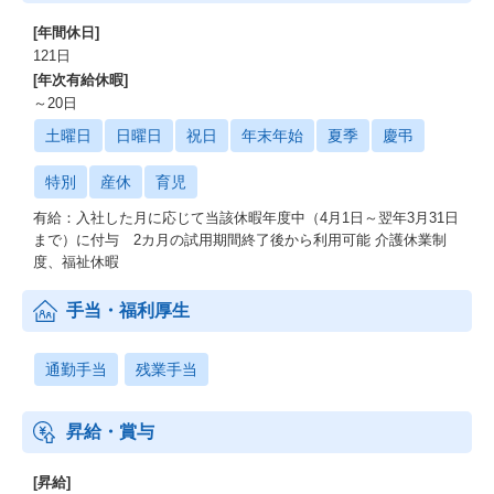
[年間休日]
121日
[年次有給休暇]
～20日
土曜日
日曜日
祝日
年末年始
夏季
慶弔
特別
産休
育児
有給：入社した月に応じて当該休暇年度中（4月1日～翌年3月31日
まで）に付与 2カ月の試用期間終了後から利用可能 介護休業制
度、福祉休暇
手当・福利厚生
通勤手当
残業手当
昇給・賞与
[昇給]