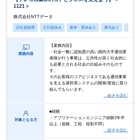
1121＞
株式会社NTTデータ
正社員採用
土日祝休み
産休・育休あり
賞与あり
フレッ
【業務内容】
・社会一般に認知度の高い国内大手通信業
業務内容
者様が行う事業は、公共性が高く社会的に
も必要とされる社会の仕組みそのもので
す。
そのお客様のコアビジネスである通信事業
を支える基幹系システムの開発/更改に取り
組んでもらいます。
…続きを読む
■経験
・アプリケーションエンジニア経験2年半
対象となる方
以上（規模、工程、役割不問）
…続きを読む