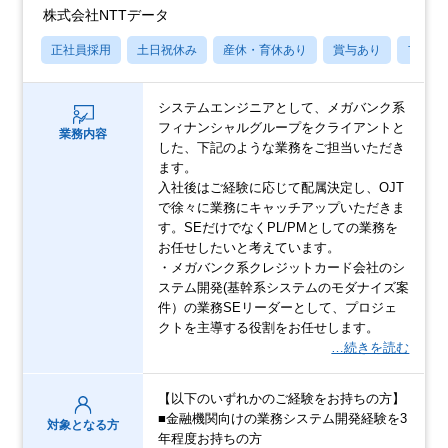
株式会社NTTデータ
正社員採用
土日祝休み
産休・育休あり
賞与あり
フレッ
システムエンジニアとして、メガバンク系
フィナンシャルグループをクライアントと
業務内容
した、下記のような業務をご担当いただき
ます。
入社後はご経験に応じて配属決定し、OJT
で徐々に業務にキャッチアップいただきま
す。SEだけでなくPL/PMとしての業務を
お任せしたいと考えています。
・メガバンク系クレジットカード会社のシ
ステム開発(基幹系システムのモダナイズ案
件）の業務SEリーダーとして、プロジェ
クトを主導する役割をお任せします。
…続きを読む
【以下のいずれかのご経験をお持ちの方】
■金融機関向けの業務システム開発経験を3
対象となる方
年程度お持ちの方