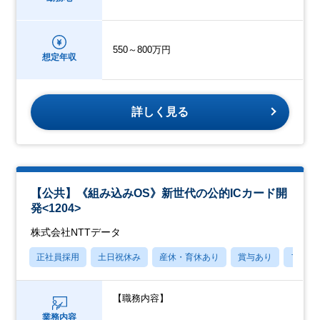
550～800万円
想定年収
詳しく見る
【公共】《組み込みOS》新世代の公的ICカード開
発<1204>
株式会社NTTデータ
正社員採用
土日祝休み
産休・育休あり
賞与あり
フレッ
【職務内容】
業務内容