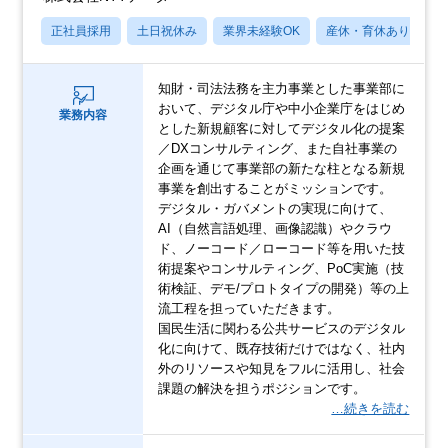
正社員採用
土日祝休み
業界未経験OK
産休・育休あり
知財・司法法務を主力事業とした事業部に
おいて、デジタル庁や中小企業庁をはじめ
業務内容
とした新規顧客に対してデジタル化の提案
／DXコンサルティング、また自社事業の
企画を通じて事業部の新たな柱となる新規
事業を創出することがミッションです。
デジタル・ガバメントの実現に向けて、
AI（自然言語処理、画像認識）やクラウ
ド、ノーコード／ローコード等を用いた技
術提案やコンサルティング、PoC実施（技
術検証、デモ/プロトタイプの開発）等の上
流工程を担っていただきます。
国民生活に関わる公共サービスのデジタル
化に向けて、既存技術だけではなく、社内
外のリソースや知見をフルに活用し、社会
課題の解決を担うポジションです。
…続きを読む