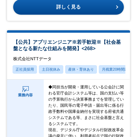
詳しく見る
【公共】アプリエンジニア※若手歓迎※【社会基
盤となる新たな仕組みを開発】<268>
株式会社NTTデータ
正社員採用
土日祝休み
産休・育休あり
月残業20時間以内
◆同担当が開発・運用している公会計に関
わる官庁会計システム等は、国の支払い等
業務内容
の予算執行から決算事務までを管理してい
たり、国民等の電子申請・届出等に係る行
政手数料や国庫金納付を実現する府省共通
システムである等、まさに社会基盤と言え
るシステムです。
現在、デジタル庁やデジタル行財政改革会
議の発足に伴い、利用者起点で国の行財政