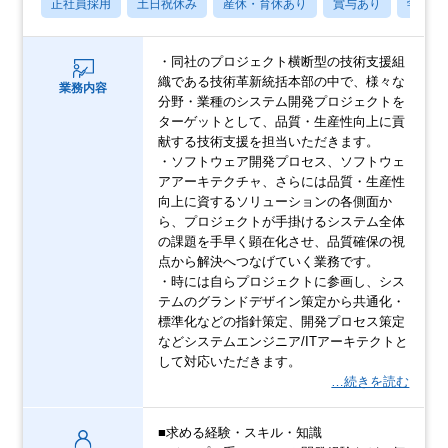
正社員採用
土日祝休み
産休・育休あり
賞与あり
学歴不
・同社のプロジェクト横断型の技術支援組
織である技術革新統括本部の中で、様々な
業務内容
分野・業種のシステム開発プロジェクトを
ターゲットとして、品質・生産性向上に貢
献する技術支援を担当いただきます。
・ソフトウェア開発プロセス、ソフトウェ
アアーキテクチャ、さらには品質・生産性
向上に資するソリューションの各側面か
ら、プロジェクトが手掛けるシステム全体
の課題を手早く顕在化させ、品質確保の視
点から解決へつなげていく業務です。
・時には自らプロジェクトに参画し、シス
テムのグランドデザイン策定から共通化・
標準化などの指針策定、開発プロセス策定
などシステムエンジニア/ITアーキテクトと
して対応いただきます。
…続きを読む
■求める経験・スキル・知識