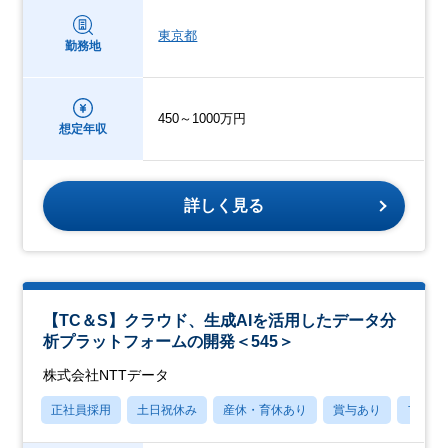
東京都
勤務地
450～1000万円
想定年収
詳しく見る
【TC＆S】クラウド、生成AIを活用したデータ分
析プラットフォームの開発＜545＞
株式会社NTTデータ
正社員採用
土日祝休み
産休・育休あり
賞与あり
フレッ