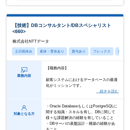
【技術】DBコンサルタント/DBスペシャリスト
<660>
株式会社NTTデータ
土日祝休み
産休・育休あり
賞与あり
フレックス
社宅・
【職務内容】
業務内容
顧客システムにおけるデータベースの最適
化がミッションです。
…続きを読む
・Oracle DatabaseもしくはPostgreSQLに
関する知識・スキルを有し、DBに関して
対象となる方
様々な課題解決の経験を有していること
・DBサーバの基盤設計・構築の経験があ
ること