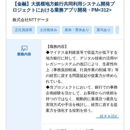
【金融】大規模地方銀行共同利用システム開発プ
ロジェクトにおける業務アプリ開発・PM<312>
株式会社NTTデータ
正社員採用
土日祝休み
産休・育休あり
賞与あり
フレッ
【職務内容】
◆マイナス金利政策等で収益力が低下する
業務内容
地方銀行に対して、デジタル技術の活用や
レガシーシステムの改訂により、生産性向
上（事務負担軽減、行員作業の削減 等）等
の経営に資する問題提起や提案力が求めら
れている。
◆当プロジェクトにおいて、銀行での事務
企画経験を活かして、お客様からの依頼を
待つのではなく、能動的に最適且つ最良な
実現方式や手法を検討し、経営に資する提
案力を強化する役割を担う。
…続きを読む