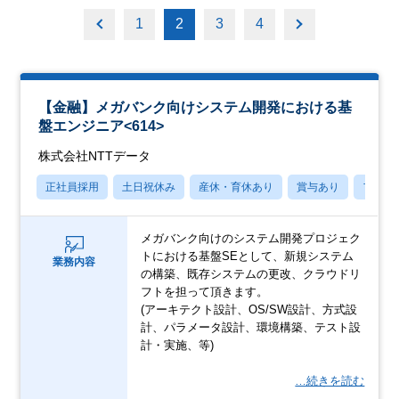
1
2
3
4
【金融】メガバンク向けシステム開発における基
盤エンジニア<614>
株式会社NTTデータ
正社員採用
土日祝休み
産休・育休あり
賞与あり
フレッ
メガバンク向けのシステム開発プロジェク
トにおける基盤SEとして、新規システム
業務内容
の構築、既存システムの更改、クラウドリ
フトを担って頂きます。
(アーキテクト設計、OS/SW設計、方式設
計、パラメータ設計、環境構築、テスト設
計・実施、等)
…続きを読む