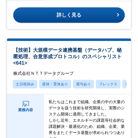
詳しく見る
【技術】大規模データ連携基盤（データハブ、秘
匿処理、合意形成プロトコル）のスペシャリスト
<641>
株式会社ＮＴＴデータグループ
土日祝休み
産休・育休あり
賞与あり
フレックス
社宅・
私たちはこれまで組織、企業の中の大量の
データを扱う技術を研究開発し、実際のシ
業務内容
ステム開発に適用してきました。
しかし近年、エネルギーの課題等社会的な
課題解決・最適化のため、組織、企業、業
界をまたぐデータ基盤が求められつつあり