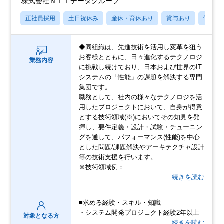
株式会社ＮＴＴデータグループ
正社員採用
土日祝休み
産休・育休あり
賞与あり
学歴不
◆同組織は、先進技術を活用し変革を狙う
お客様とともに、日々進化するテクノロジ
業務内容
に挑戦し続けており、日本および世界のIT
システムの「性能」の課題を解決する専門
集団です。
職務として、社内の様々なテクノロジを活
用したプロジェクトにおいて、自身が得意
とする技術領域(※)においてその知見を発
揮し、要件定義・設計・試験・チューニン
グを通して、パフォーマンス(性能)を中心
とした問題/課題解決やアーキテクチャ設計
等の技術支援を行います。
※技術領域例：
…続きを読む
■求める経験・スキル・知識
・システム開発プロジェクト経験2年以上
対象となる方
…続きを読む