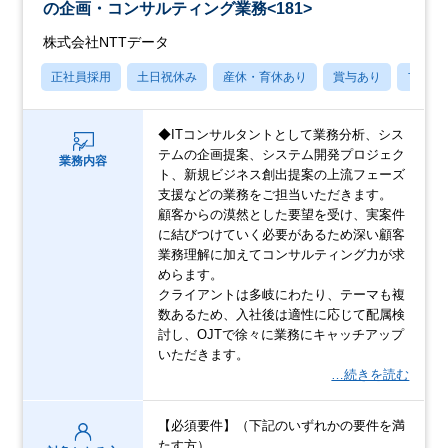
の企画・コンサルティング業務<181>
株式会社NTTデータ
正社員採用
土日祝休み
産休・育休あり
賞与あり
フレッ
◆ITコンサルタントとして業務分析、シス
テムの企画提案、システム開発プロジェク
業務内容
ト、新規ビジネス創出提案の上流フェーズ
支援などの業務をご担当いただきます。
顧客からの漠然とした要望を受け、実案件
に結びつけていく必要があるため深い顧客
業務理解に加えてコンサルティング力が求
めらます。
クライアントは多岐にわたり、テーマも複
数あるため、入社後は適性に応じて配属検
討し、OJTで徐々に業務にキャッチアップ
いただきます。
…続きを読む
【必須要件】（下記のいずれかの要件を満
たす方）