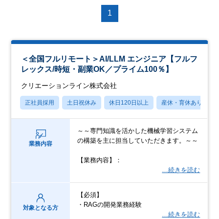
1
＜全国フルリモート＞AI/LLM エンジニア【フルフ
レックス/時短・副業OK／プライム100％】
クリエーションライン株式会社
正社員採用
土日祝休み
休日120日以上
産休・育休あり
～～専門知識を活かした機械学習システム
の構築を主に担当していただきます。～～
業務内容
【業務内容】：
…続きを読む
【必須】
・RAGの開発業務経験
対象となる方
…続きを読む