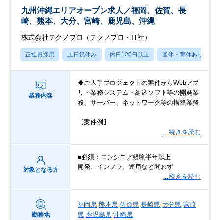
九州沖縄エリアオープン求人／福岡、佐賀、長
崎、熊本、大分、宮崎、鹿児島、沖縄
株式会社テクノプロ（テクノプロ・IT社）
正社員採用
土日祝休み
休日120日以上
産休・育休あり
◆ご大手プロジェクトの案件からWebアプ
リ・業務システム・組込ソフト等の開発業
業務内容
務、サーバー、ネットワーク等の構築業務
【案件例】
…続きを読む
■必須：エンジニア経験半年以上
開発、インフラ、運用など問わず
対象となる方
…続きを読む
福岡県
熊本県
佐賀県
長崎県
大分県
宮崎
県
鹿児島県
沖縄県
勤務地