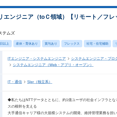
リエンジニア（toＣ領域）【リモート／フレ
ステムズ
0日以上
産休・育休あり
賞与あり
フレックス
社宅・住宅補助
ITエンジニア・システムエンジニア
システムエンジニア・プロ
システムエンジニア（Web・アプリ・オープン）
IT・通信
SIer（独立系）
◆私たちはNTTデータとともに、約1億ユーザの社会インフラとな
スの根幹を支える
大手通信キャリア様の大規模システムの開発、維持管理業務を担い