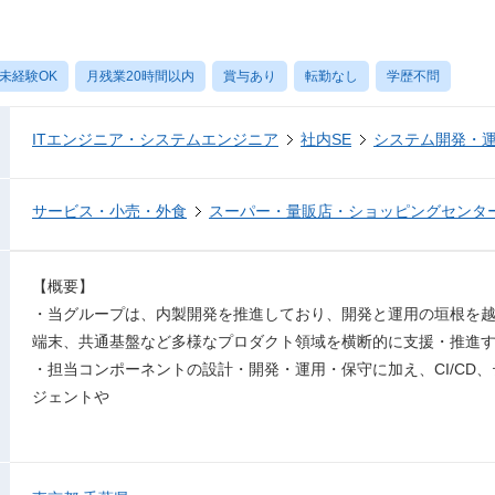
未経験OK
月残業20時間以内
賞与あり
転勤なし
学歴不問
ITエンジニア・システムエンジニア
社内SE
システム開発・
サービス・小売・外食
スーパー・量販店・ショッピングセンタ
【概要】
・当グループは、内製開発を推進しており、開発と運用の垣根を越
端末、共通基盤など多様なプロダクト領域を横断的に支援・推進
・担当コンポーネントの設計・開発・運用・保守に加え、CI/CD、
ジェントや