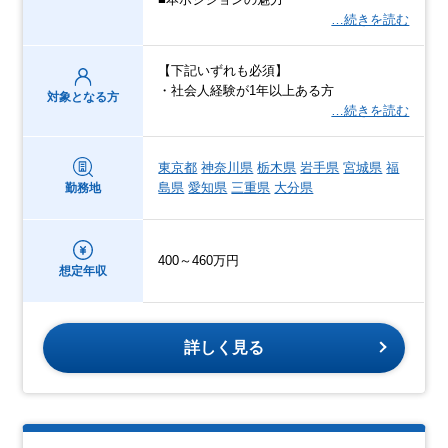
…続きを読む
【下記いずれも必須】
・社会人経験が1年以上ある方
対象となる方
…続きを読む
東京都
神奈川県
栃木県
岩手県
宮城県
福
島県
愛知県
三重県
大分県
勤務地
400～460万円
想定年収
詳しく見る