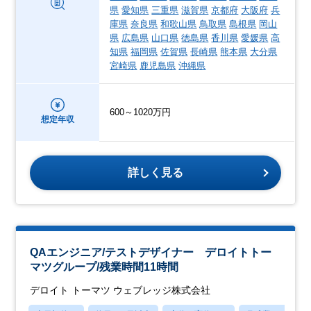
県
愛知県
三重県
滋賀県
京都府
大阪府
兵
庫県
奈良県
和歌山県
鳥取県
島根県
岡山
県
広島県
山口県
徳島県
香川県
愛媛県
高
知県
福岡県
佐賀県
長崎県
熊本県
大分県
宮崎県
鹿児島県
沖縄県
600～1020万円
想定年収
詳しく見る
QAエンジニア/テストデザイナー デロイトトー
マツグループ/残業時間11時間
デロイト トーマツ ウェブレッジ株式会社