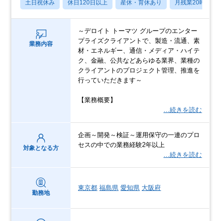
土日祝休み
休日120日以上
産休・育休あり
月残業20時間以
～デロイト トーマツ グループのエンター
プライズクライアントで、製造・流通、素
業務内容
材・エネルギー、通信・メディア・ハイテ
ク、金融、公共などあらゆる業界、業種の
クライアントのプロジェクト管理、推進を
行っていただきます～
【業務概要】
…続きを読む
企画～開発～検証～運用保守の一連のプロ
セスの中での業務経験2年以上
対象となる方
…続きを読む
東京都
福島県
愛知県
大阪府
勤務地