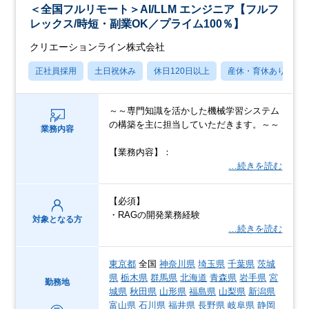
＜全国フルリモート＞AI/LLM エンジニア【フルフ
レックス/時短・副業OK／プライム100％】
クリエーションライン株式会社
正社員採用
土日祝休み
休日120日以上
産休・育休あり
～～専門知識を活かした機械学習システム
の構築を主に担当していただきます。～～
業務内容
【業務内容】：
…続きを読む
【必須】
・RAGの開発業務経験
対象となる方
…続きを読む
東京都
全国
神奈川県
埼玉県
千葉県
茨城
県
栃木県
群馬県
北海道
青森県
岩手県
宮
勤務地
城県
秋田県
山形県
福島県
山梨県
新潟県
富山県
石川県
福井県
長野県
岐阜県
静岡