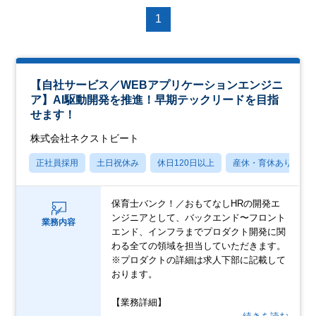
1
【自社サービス／WEBアプリケーションエンジニ
ア】AI駆動開発を推進！早期テックリードを目指
せます！
株式会社ネクストビート
正社員採用
土日祝休み
休日120日以上
産休・育休あり
保育士バンク！／おもてなしHRの開発エ
ンジニアとして、バックエンド〜フロント
業務内容
エンド、インフラまでプロダクト開発に関
わる全ての領域を担当していただきます。
※プロダクトの詳細は求人下部に記載して
おります。
【業務詳細】