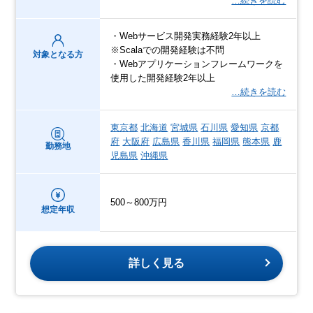
…続きを読む
・Webサービス開発実務経験2年以上
※Scalaでの開発経験は不問
対象となる方
・Webアプリケーションフレームワークを
使用した開発経験2年以上
…続きを読む
東京都
北海道
宮城県
石川県
愛知県
京都
府
大阪府
広島県
香川県
福岡県
熊本県
鹿
勤務地
児島県
沖縄県
500～800万円
想定年収
詳しく見る