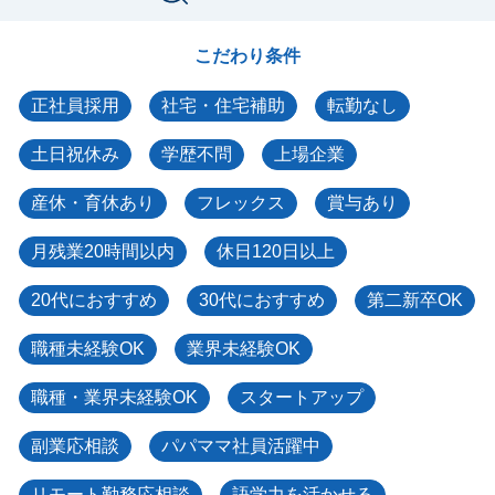
こだわり条件
正社員採用
社宅・住宅補助
転勤なし
土日祝休み
学歴不問
上場企業
産休・育休あり
フレックス
賞与あり
月残業20時間以内
休日120日以上
20代におすすめ
30代におすすめ
第二新卒OK
職種未経験OK
業界未経験OK
職種・業界未経験OK
スタートアップ
副業応相談
パパママ社員活躍中
リモート勤務応相談
語学力を活かせる