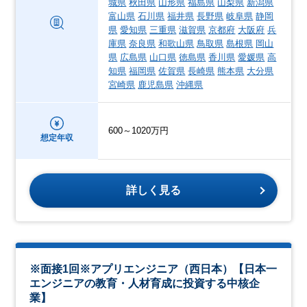
城県
秋田県
山形県
福島県
山梨県
新潟県
富山県
石川県
福井県
長野県
岐阜県
静岡
県
愛知県
三重県
滋賀県
京都府
大阪府
兵
庫県
奈良県
和歌山県
鳥取県
島根県
岡山
県
広島県
山口県
徳島県
香川県
愛媛県
高
知県
福岡県
佐賀県
長崎県
熊本県
大分県
宮崎県
鹿児島県
沖縄県
600～1020万円
想定年収
詳しく見る
※面接1回※アプリエンジニア（西日本）【日本一
エンジニアの教育・人材育成に投資する中核企
業】