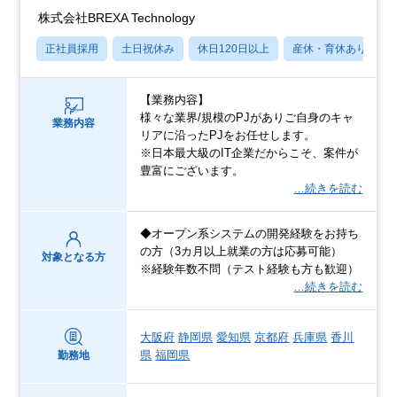
株式会社BREXA Technology
正社員採用
土日祝休み
休日120日以上
産休・育休あり
【業務内容】
様々な業界/規模のPJがありご自身のキャ
業務内容
リアに沿ったPJをお任せします。
※日本最大級のIT企業だからこそ、案件が
豊富にございます。
…続きを読む
◆オープン系システムの開発経験をお持ち
の方（3カ月以上就業の方は応募可能）
対象となる方
※経験年数不問（テスト経験も方も歓迎）
…続きを読む
大阪府
静岡県
愛知県
京都府
兵庫県
香川
県
福岡県
勤務地