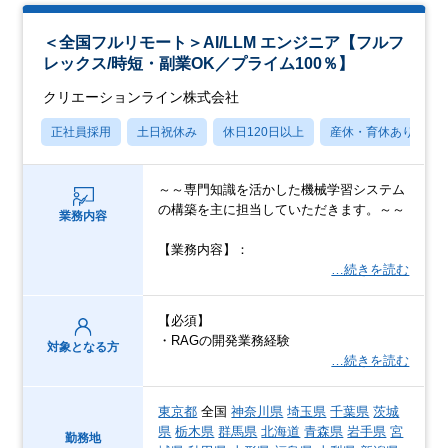
＜全国フルリモート＞AI/LLM エンジニア【フルフ
レックス/時短・副業OK／プライム100％】
クリエーションライン株式会社
正社員採用
土日祝休み
休日120日以上
産休・育休あり
～～専門知識を活かした機械学習システム
の構築を主に担当していただきます。～～
業務内容
【業務内容】：
…続きを読む
【必須】
・RAGの開発業務経験
対象となる方
…続きを読む
東京都
全国
神奈川県
埼玉県
千葉県
茨城
県
栃木県
群馬県
北海道
青森県
岩手県
宮
勤務地