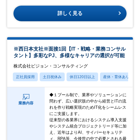
詳しく見る
※西日本支社※面接1回【IT・戦略・業務コンサル
タント】多彩なPJ、多様なキャリアの選択が可能
株式会社ビジョン・コンサルティング
正社員採用
土日祝休み
休日120日以上
産休・育休あり
◆１プール制で、業界やソリューションに
問わず、広い選択肢の中から経営とITの流
業務内容
れを作り戦略実現のためIT化をシームレス
にご支援します。
従来型の各業界におけるシステム導入支援
やシステム統合プロジェクトリード等に加
え、近年はよりAI、サイバーセキュリテ
ィ、RPA等、今後世の中で必要とされる最