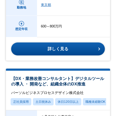
東京都
勤務地
600～800万円
想定年収
詳しく見る
【DX・業務改善コンサルタント】デジタルツール
の導入 ・ 開発など、組織全体のDX推進
パーソルビジネスプロセスデザイン株式会社
正社員採用
土日祝休み
休日120日以上
職種未経験OK
産