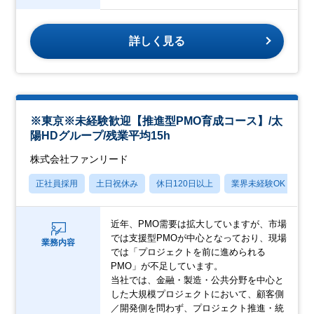
詳しく見る
※東京※未経験歓迎【推進型PMO育成コース】/太
陽HDグループ/残業平均15h
株式会社ファンリード
正社員採用
土日祝休み
休日120日以上
業界未経験OK
産
近年、PMO需要は拡大していますが、市場
では支援型PMOが中心となっており、現場
業務内容
では「プロジェクトを前に進められる
PMO」が不足しています。
当社では、金融・製造・公共分野を中心と
した大規模プロジェクトにおいて、顧客側
／開発側を問わず、プロジェクト推進・統