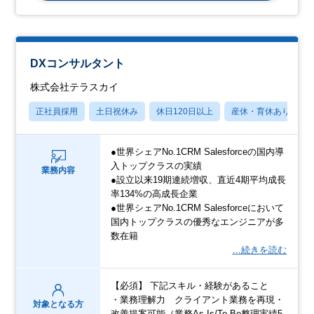
DXコンサルタント
株式会社テラスカイ
正社員採用
土日祝休み
休日120日以上
産休・育休あり
●世界シェアNo.1CRM Salesforceの国内導
入トップクラスの実績
業務内容
●設立以来19期連続増収、直近4期平均成長
率134%の高成長企業
●世界シェアNo.1CRM Salesforceにおいて
国内トップクラスの優秀なエンジニアが多
数在籍
…続きを読む
【必須】 下記スキル・経験があること
・業務理解力 クライアント業務を再現・
対象となる方
改善提案可能（業務As-Is/To-Be整理実績5