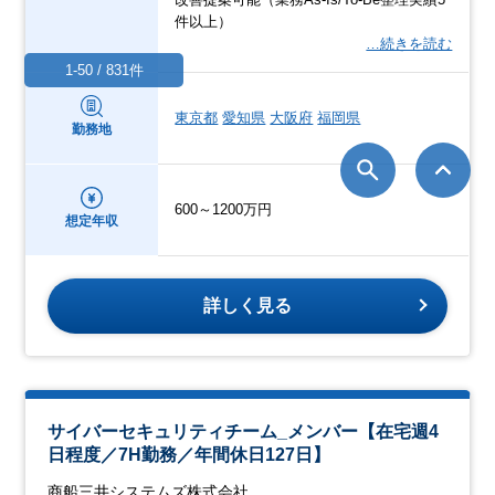
件以上）
…続きを読む
1-50 / 831件
東京都
愛知県
大阪府
福岡県
勤務地
600～1200万円
想定年収
詳しく見る
サイバーセキュリティチーム_メンバー【在宅週4
日程度／7H勤務／年間休日127日】
商船三井システムズ株式会社