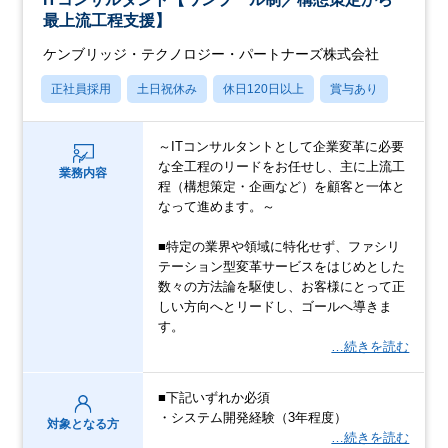
最上流工程支援】
ケンブリッジ・テクノロジー・パートナーズ株式会社
正社員採用
土日祝休み
休日120日以上
賞与あり
～ITコンサルタントとして企業変革に必要
な全工程のリードをお任せし、主に上流工
業務内容
程（構想策定・企画など）を顧客と一体と
なって進めます。～
■特定の業界や領域に特化せず、ファシリ
テーション型変革サービスをはじめとした
数々の方法論を駆使し、お客様にとって正
しい方向へとリードし、ゴールへ導きま
す。
…続きを読む
■下記いずれか必須
・システム開発経験（3年程度）
対象となる方
…続きを読む