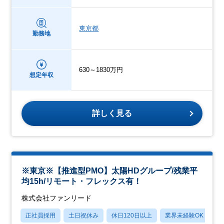
東京都
勤務地
630～1830万円
想定年収
詳しく見る
※東京※【推進型PMO】太陽HDグループ/残業平
均15h/リモート・フレックス有！
株式会社ファンリード
正社員採用
土日祝休み
休日120日以上
業界未経験OK
産