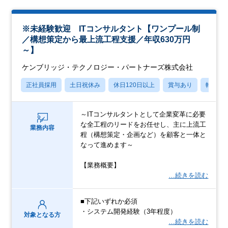
※未経験歓迎 ITコンサルタント【ワンプール制
／構想策定から最上流工程支援／年収630万円
～】
ケンブリッジ・テクノロジー・パートナーズ株式会社
正社員採用
土日祝休み
休日120日以上
賞与あり
転勤な
～ITコンサルタントとして企業変革に必要
な全工程のリードをお任せし、主に上流工
業務内容
程（構想策定・企画など）を顧客と一体と
なって進めます～
【業務概要】
…続きを読む
■下記いずれか必須
・システム開発経験（3年程度）
対象となる方
…続きを読む