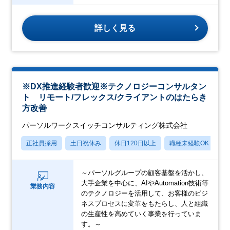
詳しく見る
※DX推進経験者歓迎※テクノロジーコンサルタン
ト リモート/フレックス/クライアントのはたらき
方改善
パーソルワークスイッチコンサルティング株式会社
正社員採用
土日祝休み
休日120日以上
職種未経験OK
産
～パーソルグループの顧客基盤を活かし、
大手企業を中心に、AIやAutomation技術等
業務内容
のテクノロジーを活用して、お客様のビジ
ネスプロセスに変革をもたらし、人と組織
の生産性を高めていく事業を行っていま
す。～