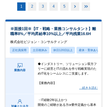
1
2
3
4
5
※面接1回※【IT・戦略・業務コンサルタント】離
職率8%／平均昇給率10%以上／平均残業16.6H
株式会社ビジョン・コンサルティング
正社員採用
土日祝休み
休日120日以上
産休・育休あり
◆インダストリー、ソリューション双方フ
リーに経営とITの流れを作り戦略実現のた
業務内容
めIT化をシームレスにご支援します。
【業務内容】
…続きを読む
・IT経験2年以上かつ
開発のご経験がある方or要件定義から基本
対象となる方