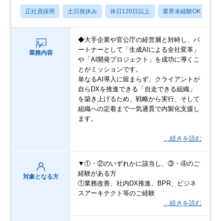
正社員採用
土日祝休み
休日120日以上
業界未経験OK
産
◆大手企業や官公庁の経営層と対峙し、パ
ートナーとして「生成AIによる全社変革」
業務内容
や「AI開発プロジェクト」を成功に導くこ
とがミッションです。
単なるAI導入に留まらず、クライアントが
自らDXを推進できる「自走できる組織」
を築き上げるため、戦略から実行、そして
組織への定着まで一気通貫で内製化支援し
ます。
…続きを読む
▼①・②のいずれかに該当し、③・④のご
経験がある方
対象となる方
①業務改善、社内DX推進、BPR、ビジネ
スアーキテクト等のご経験
…続きを読む