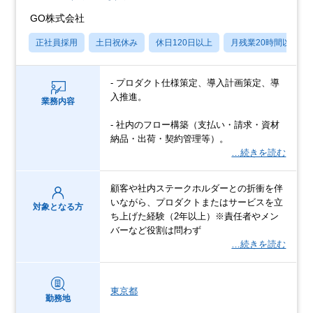
GO株式会社
正社員採用
土日祝休み
休日120日以上
月残業20時間以内
- プロダクト仕様策定、導入計画策定、導
入推進。
業務内容
- 社内のフロー構築（支払い・請求・資材
納品・出荷・契約管理等）。
…続きを読む
顧客や社内ステークホルダーとの折衝を伴
いながら、プロダクトまたはサービスを立
対象となる方
ち上げた経験（2年以上）※責任者やメン
バーなど役割は問わず
…続きを読む
東京都
勤務地