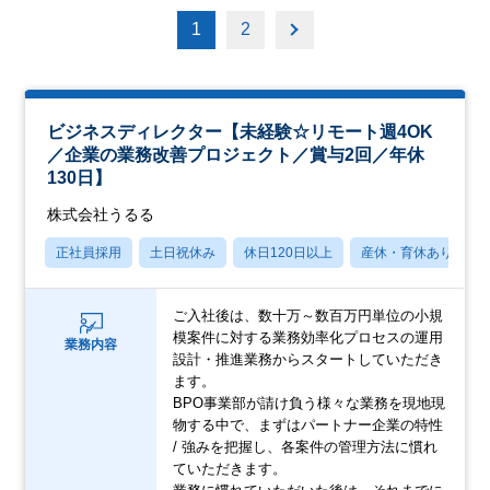
1
2
ビジネスディレクター【未経験☆リモート週4OK
／企業の業務改善プロジェクト／賞与2回／年休
130日】
株式会社うるる
正社員採用
土日祝休み
休日120日以上
産休・育休あり
ご入社後は、数十万～数百万円単位の小規
模案件に対する業務効率化プロセスの運用
業務内容
設計・推進業務からスタートしていただき
ます。
BPO事業部が請け負う様々な業務を現地現
物する中で、まずはパートナー企業の特性
/ 強みを把握し、各案件の管理方法に慣れ
ていただきます。