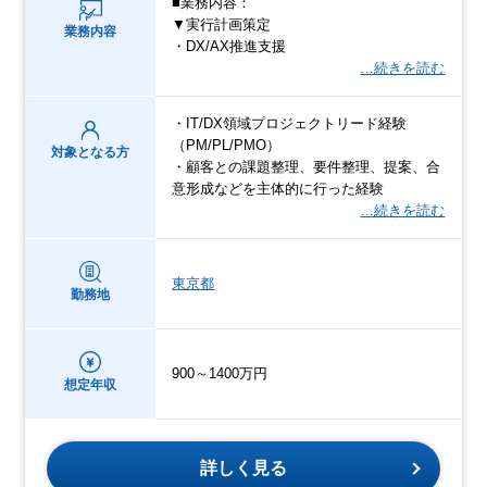
■業務内容：
▼実行計画策定
業務内容
・DX/AX推進支援
…続きを読む
・IT/DX領域プロジェクトリード経験
（PM/PL/PMO）
対象となる方
・顧客との課題整理、要件整理、提案、合
意形成などを主体的に行った経験
…続きを読む
東京都
勤務地
900～1400万円
想定年収
詳しく見る