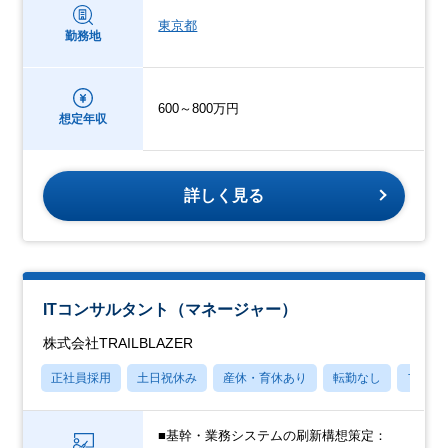
東京都
勤務地
600～800万円
想定年収
詳しく見る
ITコンサルタント（マネージャー）
株式会社TRAILBLAZER
正社員採用
土日祝休み
産休・育休あり
転勤なし
フレッ
■基幹・業務システムの刷新構想策定：