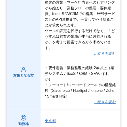
顧客の営業・マーケ担当者へのヒアリング
から始まり、業務フローの整理・要件定
義、ferret SFA/CRMでの構築、外部サービ
スとのAPI連携まで、一貫してやり切るこ
とが求められます。
ツールの設定を代行するだけでなく、「ど
うすれば顧客の業務が本当に改善される
か」を考えて提案できる方を求めていま
す。
…続きを読む
・要件定義・業務整理の経験 2年以上（業
務システム / SaaS / CRM・SFAいずれ
対象となる方
か）
・ノーコード/ローコードツールでの構築経
験（Salesforce / HubSpot / kintone / Zoho
/ SmartHR等）
…続きを読む
東京都
勤務地