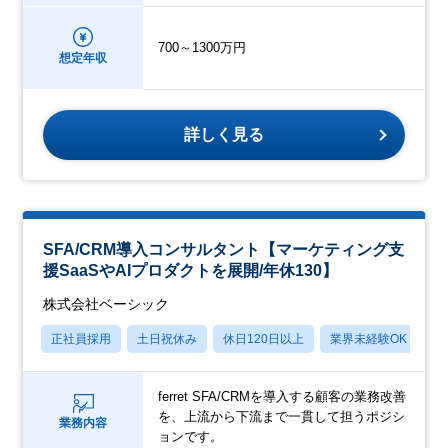
700～1300万円
想定年収
詳しく見る
SFA/CRM導入コンサルタント【マーケティング支
援SaaSやAIプロダクトを展開/年休130】
株式会社ベーシック
正社員採用
土日祝休み
休日120日以上
業界未経験OK
産
ferret SFA/CRMを導入する顧客の業務改善
を、上流から下流まで一貫して担うポジシ
業務内容
ョンです。