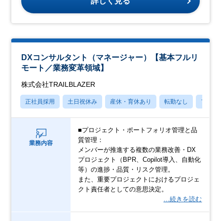
詳しく見る
DXコンサルタント（マネージャー）【基本フルリ
モート／業務変革領域】
株式会社TRAILBLAZER
正社員採用
土日祝休み
産休・育休あり
転勤なし
フレッ
■プロジェクト・ポートフォリオ管理と品
質管理：
業務内容
メンバーが推進する複数の業務改善・DX
プロジェクト（BPR、Copilot導入、自動化
等）の進捗・品質・リスク管理。
また、重要プロジェクトにおけるプロジェ
クト責任者としての意思決定。
…続きを読む