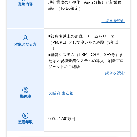
現行業務の可視化（As-Is分析）と新業務
業務内容
設計（To-Be策定）
…続きを読む
■複数名以上の組織、チームをリーダー
（PM/PL）として率いたご経験（3年以
対象となる方
上）
■基幹システム（ERP、CRM、SFA等）ま
たは大規模業務システムの導入・刷新プロ
ジェクトのご経験
…続きを読む
大阪府
東京都
勤務地
900～1740万円
想定年収