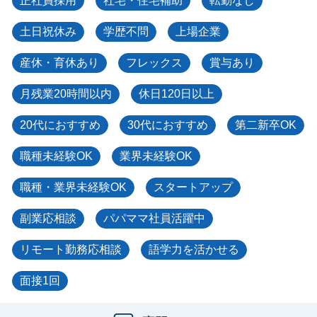
正社員採用
社宅・住宅補助
転勤なし
土日祝休み
学歴不問
上場企業
産休・育休あり
フレックス
賞与あり
月残業20時間以内
休日120日以上
20代におすすめ
30代におすすめ
第二新卒OK
職種未経験OK
業界未経験OK
職種・業界未経験OK
スタートアップ
副業応相談
パパママ社員活躍中
リモート勤務応相談
語学力を活かせる
面接1回