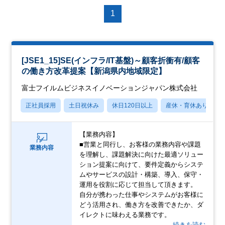
1
[JSE1_15]SE(インフラ/IT基盤)～顧客折衝有/顧客
の働き方改革提案【新潟県内地域限定】
富士フイルムビジネスイノベーションジャパン株式会社
正社員採用
土日祝休み
休日120日以上
産休・育休あり
【業務内容】
■営業と同行し、お客様の業務内容や課題
業務内容
を理解し、課題解決に向けた最適ソリュー
ション提案に向けて、要件定義からシステ
ムやサービスの設計・構築、導入、保守・
運用を役割に応じて担当して頂きます。
自分が携わった仕事やシステムがお客様に
どう活用され、働き方を改善できたか、ダ
イレクトに味わえる業務です。
…続きを読む