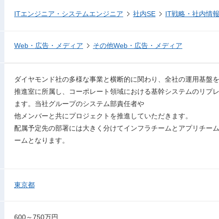
ITエンジニア・システムエンジニア
社内SE
IT戦略・社内情
Web・広告・メディア
その他Web・広告・メディア
ダイヤモンド社の多様な事業と横断的に関わり、全社の運用基盤
推進室に所属し、コーポレート領域における基幹システムのリプ
ます。当社グループのシステム部責任者や
他メンバーと共にプロジェクトを推進していただきます。
配属予定先の部署には大きく分けてインフラチームとアプリチー
ームとなります。
東京都
600～750万円