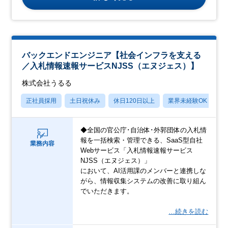
バックエンドエンジニア【社会インフラを支える
／入札情報速報サービスNJSS（エヌジェス）】
株式会社うるる
正社員採用
土日祝休み
休日120日以上
業界未経験OK
産
◆全国の官公庁･自治体･外郭団体の入札情
報を一括検索・管理できる、SaaS型自社
業務内容
Webサービス「入札情報速報サービス
NJSS（エヌジェス）」
において、AI活用課のメンバーと連携しな
がら、情報収集システムの改善に取り組ん
でいただきます。
…続きを読む