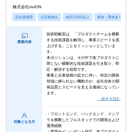
株式会社viviON
正社員採用
土日祝休み
休日120日以上
産休・育休あり
技術戦略室は、「プロダクトチームを横断
する技術課題を解消し、事業スピードを底
業務内容
上げする」ことをミッションとしていま
す。
本ポジションは、その中で各プロダクトに
閉じない横断的な技術課題を引き取り、即
応・解決する役割です。
事業と企業規模の拡大に伴い、特定の開発
領域に縛られない機動力が、会社全体の開
発品質とスピードを支える価値になってい
ます。
…続きを読む
・フロントエンド、バックエンド、インフ
ラを横断したフルスタックでの開発および
対象となる方
運用経験
・障害やインシデント対応、各プロダクト