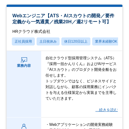
Webエンジニア【ATS・AIスカウトの開発／要件
定義から一気通貫／残業20H／週2リモート可】
HRクラウド株式会社
正社員採用
土日祝休み
休日120日以上
業界未経験OK
産
自社クラウド型採用管理システム（ATS）
『採用一括かんりくん』およびAIサービス
業務内容
『AIスカウト』のプロダクト開発全般をお
任せします。
トップダウンではなく、ビジネスサイドと
対話しながら、顧客の採用業務にインパク
トを与える仕様策定から実装までを主導し
ていただきます。
…続きを読む
・Webアプリケーションの開発実務経験