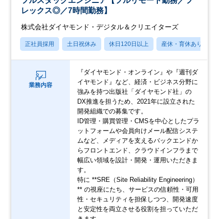
フルスタックエンジニア【フルリモート勤務／フ
レックス◎／7時間勤務】
株式会社ダイヤモンド・デジタル＆クリエイターズ
正社員採用
土日祝休み
休日120日以上
産休・育休あり
『ダイヤモンド・オンライン』や『週刊ダ
イヤモンド』など、経済・ビジネス分野に
業務内容
強みを持つ出版社「ダイヤモンド社」の
DX推進を担うため、2021年に設立された
開発組織での募集です。
ID管理・購買管理・CMSを中心としたプラ
ットフォームや会員向けメール配信システ
ムなど、メディアを支えるバックエンドか
らフロントエンド、クラウドインフラまで
幅広い領域を設計・開発・運用いただきま
す。
特に **SRE（Site Reliability Engineering）
** の視座にたち、サービスの信頼性・可用
性・セキュリティを担保しつつ、開発速度
と安定性を両立させる役割を担っていただ
きます。