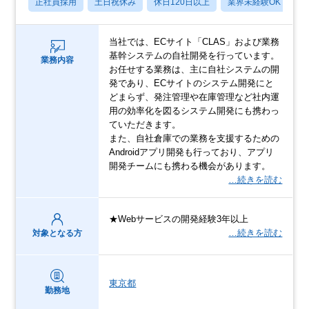
正社員採用
土日祝休み
休日120日以上
業界未経験OK
学
当社では、ECサイト「CLAS」および業務
基幹システムの自社開発を行っています。
業務内容
お任せする業務は、主に自社システムの開
発であり、ECサイトのシステム開発にと
どまらず、発注管理や在庫管理など社内運
用の効率化を図るシステム開発にも携わっ
ていただきます。
また、自社倉庫での業務を支援するための
Androidアプリ開発も行っており、アプリ
開発チームにも携わる機会があります。
…続きを読む
★Webサービスの開発経験3年以上
…続きを読む
対象となる方
東京都
勤務地