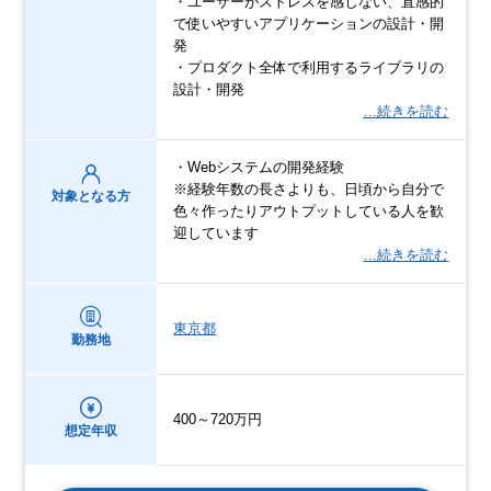
・ユーザーがストレスを感じない、直感的
で使いやすいアプリケーションの設計・開
発
・プロダクト全体で利用するライブラリの
設計・開発
…続きを読む
・Webシステムの開発経験
※経験年数の長さよりも、日頃から自分で
対象となる方
色々作ったりアウトプットしている人を歓
迎しています
…続きを読む
東京都
勤務地
400～720万円
想定年収