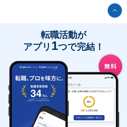
転職活動が
1
アプリ
つで完結！